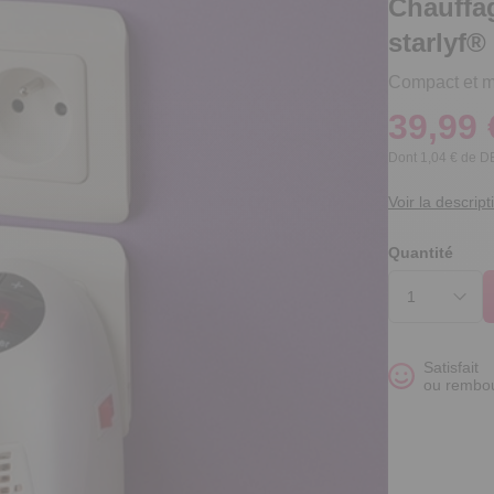
Chauffag
starlyf®
Compact et mob
39,99 
Dont 1,04 € de 
Voir la descript
Quantité
Satisfait
ou rembo