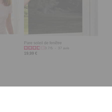
Pare soleil de fenêtre
3.7
/
5
-
37
avis
19,99 €