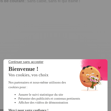
es de courant
: sans câble, sans fil qui traîne !