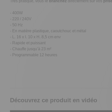
Très pratique, vous le
branchez
directement sur vos
pris
- 400W
- 220 / 240V
- 50 Hz
- En matière plastique, caoutchouc et métal
- L. 16 x l. 10 x H. 8,5 cm env
- Rapide et puissant
- Chauffe jusqu’à 23 m²
- Programmable 12 heures
Découvrez ce produit en vidéo