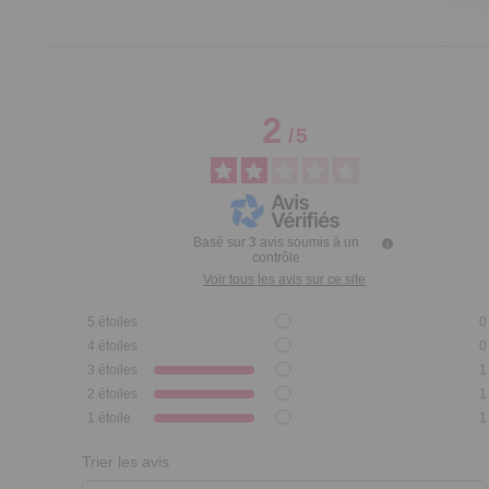
2
/
5
Basé sur
3
avis soumis à un
contrôle
Voir tous les avis sur ce site
5
étoiles
0
4
étoiles
0
3
étoiles
1
2
étoiles
1
1
étoile
1
Trier les avis