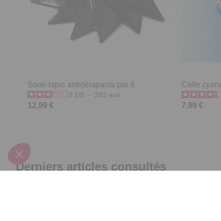
Sous-tapis antidérapants par 8
Colle cyano
3.1
/
5
-
292
avis
12,99 €
7,99 €
Derniers articles consultés