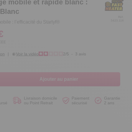
e mobile et rapide blanc :
 Blanc
Réf.
5423.116
ile : l’efficacité du Starlyf®
€
Voir le produit
Voir le produit
Voir le produit
Voir le produit
DEEE
ion
|
Voir la vidéo
2
/
5
-
3
avis
Ajouter au panier
Livraison domicile
Paiement
Garantie
ursé
ou Point Retrait
sécurisé
2 ans