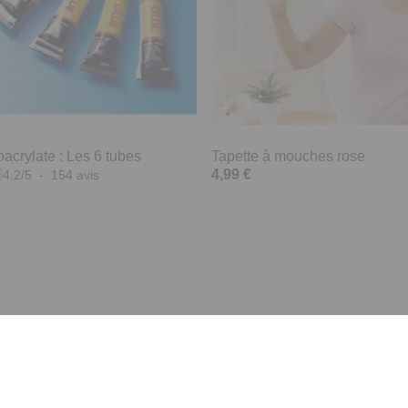
acrylate : Les 6 tubes
Tapette à mouches rose
4,99 €
4.2
/
5
-
154
avis