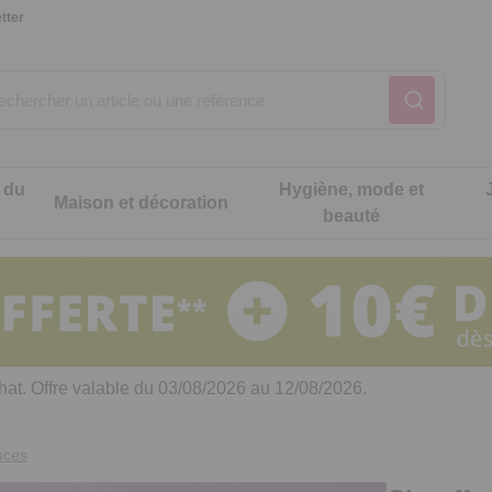
tter
 du
Hygiène, mode et
Maison et décoration
beauté
Notre produit du m
Notre produit du m
Notre produit du m
Notre produit du m
Notre produit du m
Notre produit du m
ons cuisine
t intimité
hat. Offre valable du 03/08/2026 au 12/08/2026.
 table
es de cuisine malins
uces