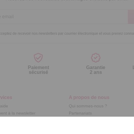
ceptez de recevoir nos newsletters par courrier électronique et vous prenez conn
Paiement
Garantie
sécurisé
2 ans
vices
A propos de nous
'aide
Qui sommes-nous ?
nt à la newsletter
Partenariats
ement à la newsletter
Avis Clients