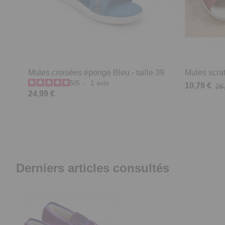
Mules croisées éponge Bleu - taille 39
Mules scrat
5
/
5
-
1
avis
10,79 €
26
24,99 €
Derniers articles consultés