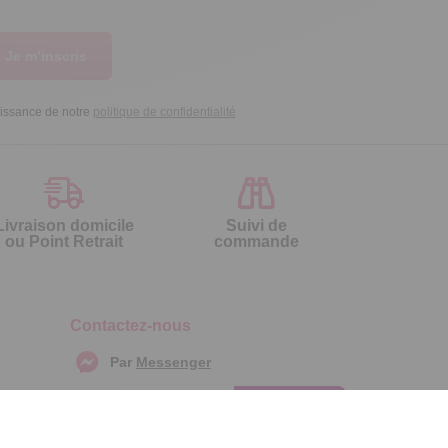
Je m’inscris
aissance de notre
politique de confidentialité
Livraison domicile
Suivi de
ou Point Retrait
commande
Contactez-nous
Par
Messenger
Service 0.50€ /
Téléphone :
min
0892 461 461
+ prix appel
Du lundi au samedi de 8h à 20h