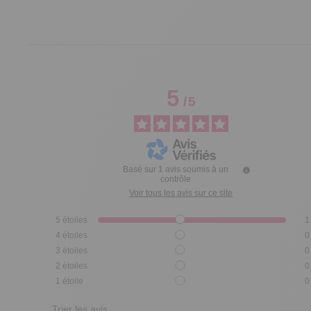
5
/
5
Basé sur
1
avis soumis à un
contrôle
Voir tous les avis sur ce site
5
étoiles
1
4
étoiles
0
3
étoiles
0
2
étoiles
0
1
étoile
0
Trier les avis