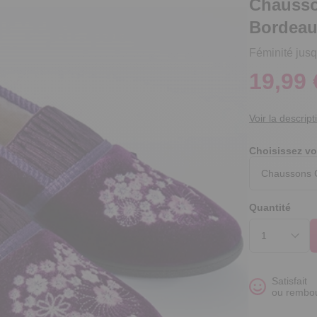
Chausson
Bordea
Féminité jusq
19,99 
Voir la descript
Choisissez vo
Quantité
Satisfait
ou rembo