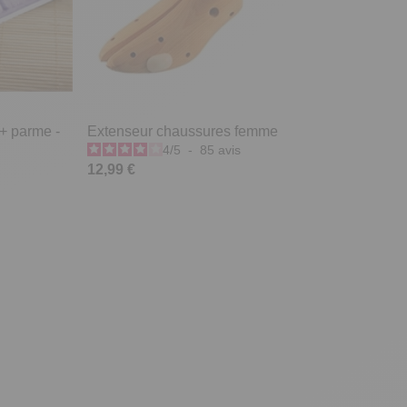
 + parme -
Extenseur chaussures femme
4
/
5
-
85
avis
12,99 €