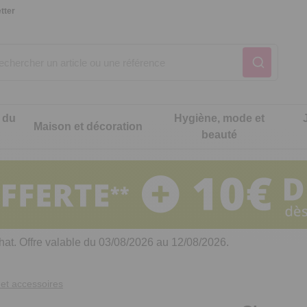
tter
 du
Hygiène, mode et
Maison et décoration
beauté
Notre produit du m
Notre produit du m
Notre produit du m
Notre produit du m
Notre produit du m
Notre produit du m
ons cuisine
t intimité
hat. Offre valable du 03/08/2026 au 12/08/2026.
 table
es de cuisine malins
et accessoires