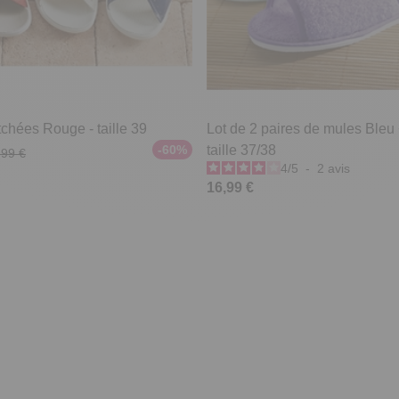
chées Rouge - taille 39
Lot de 2 paires de mules Bleu
-60%
taille 37/38
,99 €
4
/
5
-
2
avis
16,99 €