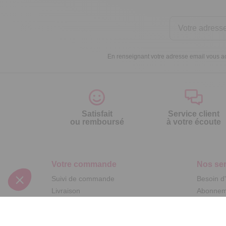
En renseignant votre adresse email vous ac
Satisfait
Service client
ou remboursé
à votre écoute
Votre commande
Nos ser
Suivi de commande
Besoin d
Livraison
Abonneme
Paiement facilité
Désabonn
Satisfait ou remboursé, retour ou échange
Contact