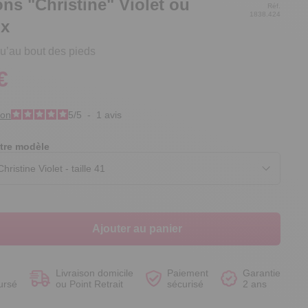
s "Christine" Violet ou
Réf.
1838.424
ux
u’au bout des pieds
€
Voir le produit
Voir le produit
Voir le produit
Voir le produit
ion
5
/
5
-
1
avis
tre modèle
Ajouter au panier
Livraison domicile
Paiement
Garantie
ursé
ou Point Retrait
sécurisé
2 ans