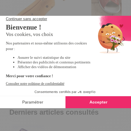
Extenseur chaussures femme
Mules scratchées R
4
/
5
-
85
avis
10,79 €
26,99 €
12,99 €
Derniers articles consultés