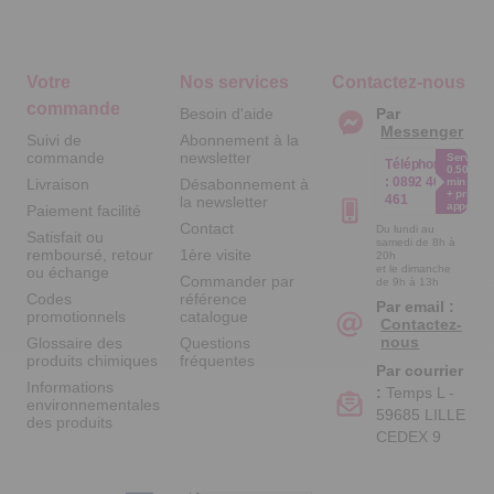
Votre
Nos services
Contactez-nous
commande
Besoin d'aide
Par
Messenger
Suivi de
Abonnement à la
commande
newsletter
Service
Téléphone
0.50€ /
:
0892 461
Livraison
Désabonnement à
min
+ prix
461
la newsletter
appel
Paiement facilité
Contact
Du lundi au
Satisfait ou
samedi de 8h à
remboursé, retour
1ère visite
20h
et le dimanche
ou échange
Commander par
de 9h à 13h
Codes
référence
Par email :
promotionnels
catalogue
Contactez-
nous
Glossaire des
Questions
produits chimiques
fréquentes
Par courrier
Informations
:
Temps L -
environnementales
59685 LILLE
des produits
CEDEX 9