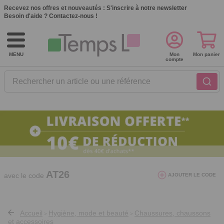
Recevez nos offres et nouveautés :
S'inscrire à notre newsletter
Besoin d'aide ?
Contactez-nous !
MENU
Mon
Mon panier
compte
Rechercher un article ou une référence
10€ de réduction dès 40€ d'achat. Offre
valable du 03/08/2026 au 12/08/2026.
AT26
avec le code
AJOUTER LE CODE
Accueil
Hygiène, mode et beauté
Chaussures, chaussons
>
>
et accessoires