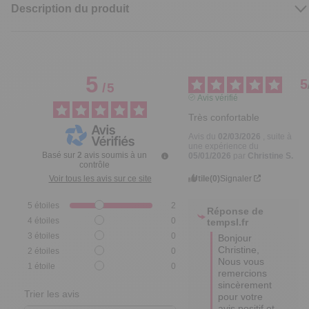
Description du produit
5
5
/
5
Avis vérifié
Très confortable
Avis du
02/03/2026
, suite à
une expérience du
Basé sur
2
avis soumis à un
05/01/2026
par
Christine S.
contrôle
Utile
(0)
Signaler
Voir tous les avis sur ce site
5
étoiles
2
Réponse de
4
étoiles
0
tempsl.fr
3
étoiles
0
Bonjour 
Christine,

2
étoiles
0
Nous vous 
1
étoile
0
remercions 
sincèrement 
Trier les avis
pour votre 
avis positif et 