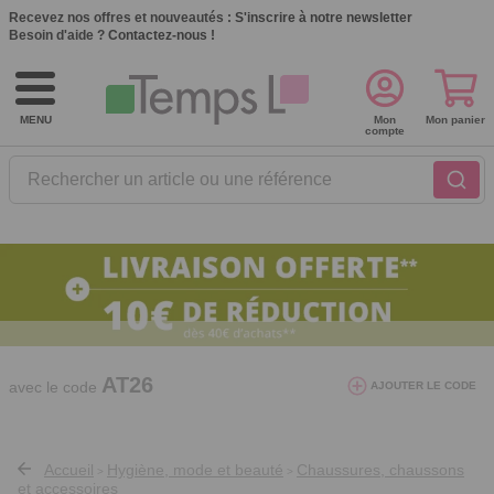
Recevez nos offres et nouveautés :
S'inscrire à notre newsletter
Besoin d'aide ?
Contactez-nous !
MENU
Mon
Mon panier
compte
Rechercher un article ou une référence
10€ de réduction dès 40€ d'achat. Offre
valable du 03/08/2026 au 12/08/2026.
AT26
avec le code
AJOUTER LE CODE
Accueil
Hygiène, mode et beauté
Chaussures, chaussons
>
>
et accessoires