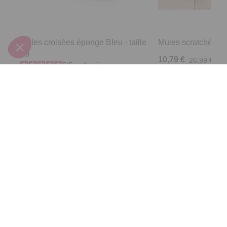
Mules croisées éponge Bleu - taille
Mules scratchées R
39
10,79 €
26,99 €
5
/
5
-
1
avis
24,99 €
Derniers articles consultés