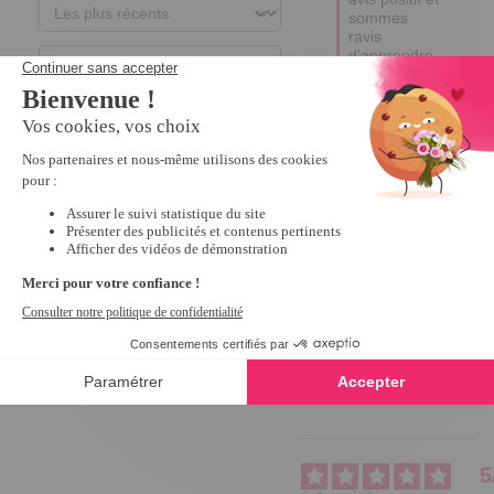
sommes 
ravis 
d'apprendre 
que vous 
trouvez 
notre produit 
très 
confortable ! 

Votre 
satisfaction 
est notre 
priorité et 
c'est un réel 
plaisir de 
savoir que 
vous en 
profitez 
pleinement. 

Bonne 
journée,

Edina
5