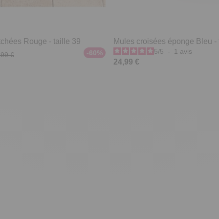
chées Rouge - taille 39
Mules croisées éponge Bleu - t
5
/
5
-
1
avis
-60%
,99 €
24,99 €