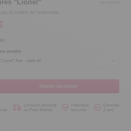
res "Lionel"
Réf. 0411.025
uir, le confort de l’extensible
€
Voir le produit
Voir le produit
Voir le produit
Voir le produit
ion
tre modèle
Ajouter au panier
Livraison domicile
Paiement
Garantie
ursé
ou Point Retrait
sécurisé
2 ans