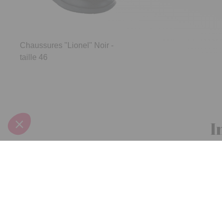
Chaussures "Lionel" Noir -
taille 46
I