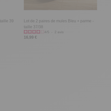
aille 39
Lot de 2 paires de mules Bleu + parme -
taille 37/38
4
/
5
-
2
avis
16,99 €