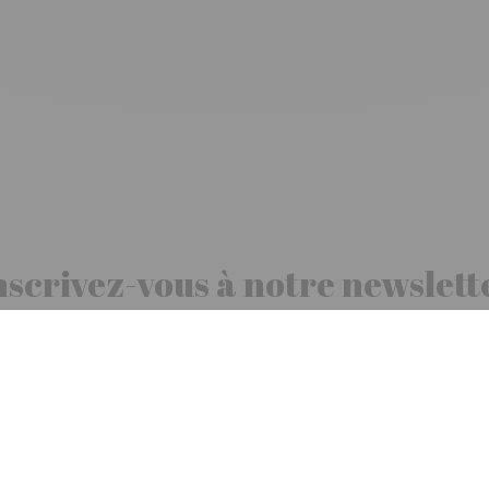
nscrivez-vous à notre newslett
10€ offerts
dès 30€ d’achats - condition dans votre e-mail de confirmation
Recevez nos nouveautés et avantages exclusifs par email