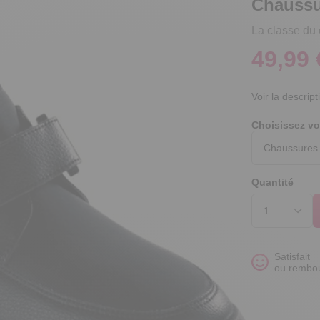
Chaussu
La classe du c
49,99 
Voir la descript
Choisissez vo
Quantité
Satisfait
ou rembo