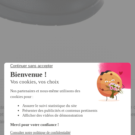
sures sont confortables. Le plateau et la languette, en mousse d
 d’ajuster la chaussure sans serrer et de la desserrer facilemen
re. Dessus en cuir grené. Coloris noir.