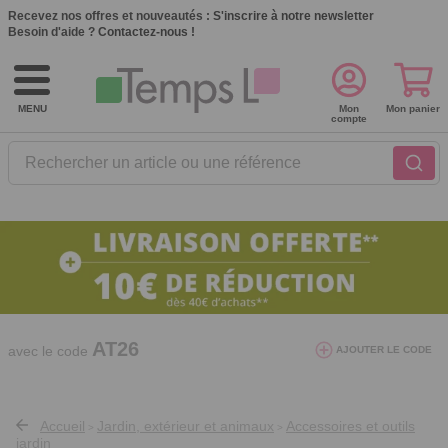
Recevez nos offres et nouveautés :
S'inscrire à notre newsletter
Besoin d'aide ?
Contactez-nous !
MENU
Mon
Mon panier
compte
Rechercher un article ou une référence
10€ de réduction dès 40€ d'achat. Offre
valable du 03/08/2026 au 12/08/2026.
AT26
avec le code
AJOUTER LE CODE
Accueil
Jardin, extérieur et animaux
Accessoires et outils
>
>
jardin