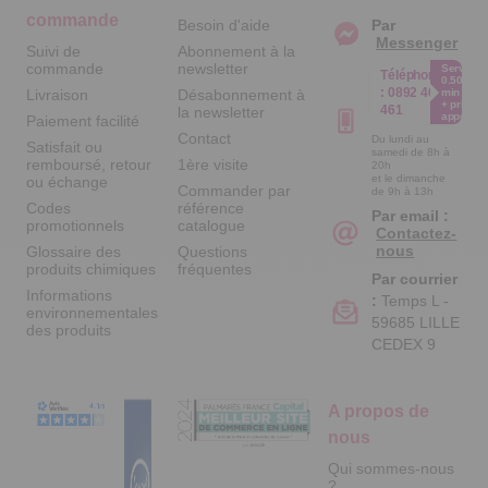
commande
Besoin d'aide
Par
Messenger
Suivi de
Abonnement à la
commande
newsletter
Service
Téléphone
0.50€ /
:
0892 461
Livraison
Désabonnement à
min
+ prix
461
la newsletter
appel
Paiement facilité
Contact
Du lundi au
Satisfait ou
samedi de 8h à
remboursé, retour
1ère visite
20h
et le dimanche
ou échange
Commander par
de 9h à 13h
Codes
référence
Par email :
promotionnels
catalogue
Contactez-
nous
Glossaire des
Questions
produits chimiques
fréquentes
Par courrier
Informations
:
Temps L -
environnementales
59685 LILLE
des produits
CEDEX 9
A propos de
nous
Qui sommes-nous
?