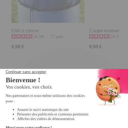
Filet à citerne
Coupe-bordures et n
4.3
/
5
-
77
avis
4.3
/
5
-
9,99 €
9,99 €
Derniers articles consultés