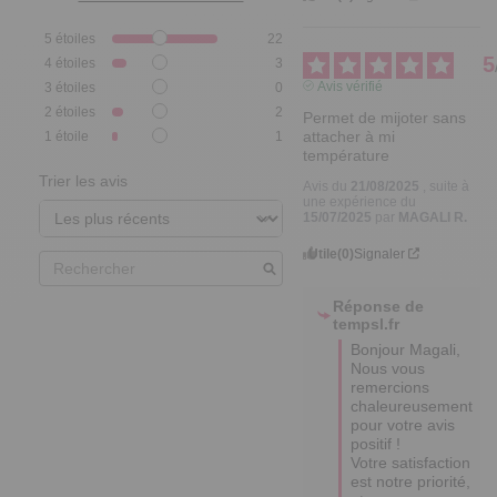
5
étoiles
22
5
4
étoiles
3
Avis vérifié
3
étoiles
0
2
étoiles
2
Permet de mijoter sans 
attacher à mi 
1
étoile
1
température
Trier les avis
Avis du
21/08/2025
, suite à
une expérience du
15/07/2025
par
MAGALI R.
Utile
(0)
Signaler
Réponse de
tempsl.fr
Bonjour Magali,

Nous vous 
remercions 
chaleureusement 
pour votre avis 
positif ! 

Votre satisfaction 
est notre priorité, 