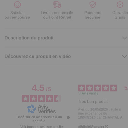
Satisfait
Livraison domicile
Paiement
Garantie
ou remboursé
ou Point Retrait
sécurisé
2 ans
Description du produit
Découvrez ce produit en vidéo
4.5
5
/
5
Avis vérifié
Très bon produit
Avis du
20/05/2026
, suite à
une expérience du
Basé sur
28
avis soumis à un
18/04/2026
par
CHANTAL A.
contrôle
Utile
(0)
Signaler
Voir tous les avis sur ce site