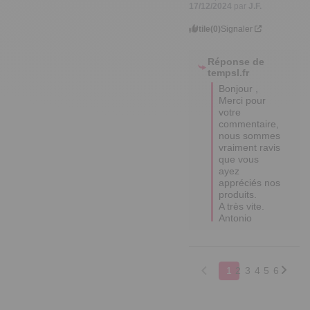
17/12/2024
par
J.F.
Utile
(0)
Signaler
Réponse de
tempsl.fr
Bonjour ,

Merci pour 
votre 
commentaire, 
nous sommes 
vraiment ravis 
que vous 
ayez 
appréciés nos 
produits.

A très vite.  

Antonio
1
2
3
4
5
6