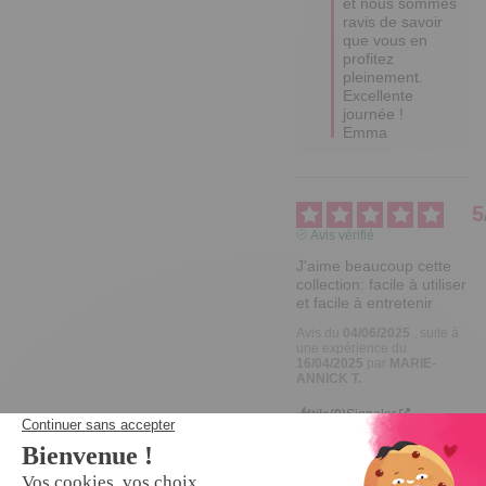
et nous sommes 
ravis de savoir 
que vous en 
profitez 
pleinement. 

Excellente 
journée !

Emma
5
Avis vérifié
J'aime beaucoup cette 
collection: facile à utiliser 
et facile à entretenir
Avis du
04/06/2025
, suite à
une expérience du
16/04/2025
par
MARIE-
ANNICK T.
Utile
(0)
Signaler
Réponse de
tempsl.fr