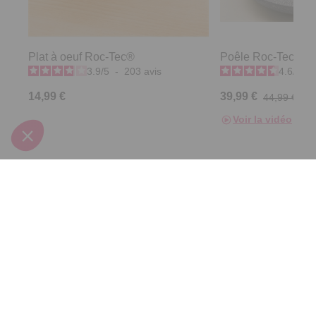
Plat à oeuf Roc-Tec®
Poêle Roc-Tec® D
3.9
/
5
-
203
avis
4.6
/
5
-
14,99 €
39,99 €
44,99 €
Voir la vidéo
Derniers articles consultés