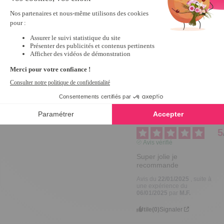
Bonjour 
Marie

Merci 
beaucoup. 
Voilà un 
message 
qui nous 
fait plaisir 
😊.

A très vite.

Antonio
5
Avis vérifié
Super jolie je 
recommande
Avis du
22/01/2025
, suite à
une expérience du
06/01/2025
par
M.F.
Utile
(0)
Signaler