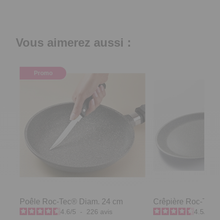
Vous aimerez aussi :
Promo
Poêle Roc-Tec® Diam. 24 cm
Crêpière Roc-Tec®
4.6
/
5
-
226
avis
4.5
/
5
-