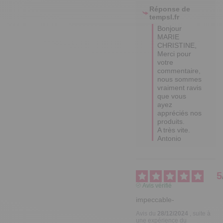
Réponse de
tempsl.fr
Bonjour 
MARIE 
CHRISTINE,

Merci pour 
votre 
commentaire, 
nous sommes 
vraiment ravis 
que vous 
ayez 
appréciés nos 
produits.

A très vite.

Antonio
5
Avis vérifié
impeccable-
Avis du
28/12/2024
, suite à
une expérience du