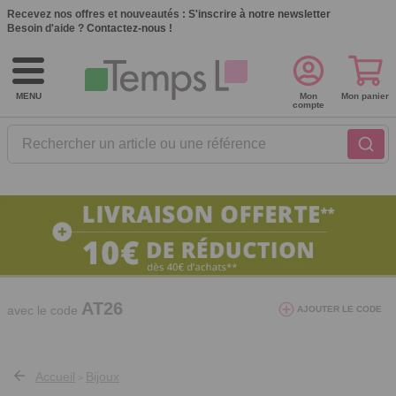
Recevez nos offres et nouveautés :
S'inscrire à notre newsletter
Besoin d'aide ?
Contactez-nous !
MENU
Mon
Mon panier
compte
Rechercher un article ou une référence
10€ de réduction dès 40€ d'achat. Offre
valable du 03/08/2026 au 12/08/2026.
AT26
avec le code
AJOUTER LE CODE
Accueil
Bijoux
>