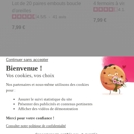
Lot de 20 paires embouts boucle
4 fermoirs à vis pou
4.1
/
5
-
d'oreilles
4.5
/
5
-
41
avis
7,99 €
7,99 €
Derniers articles consultés
Collier