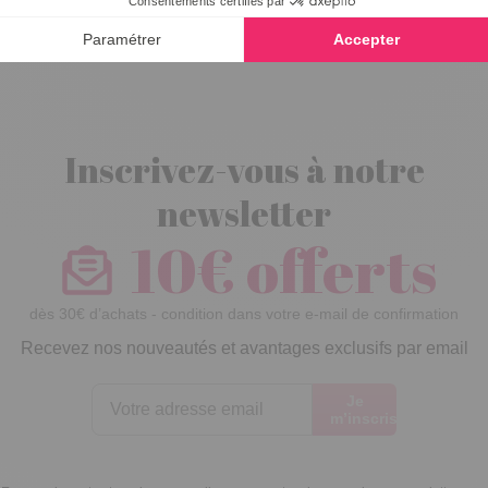
coquillages
Inscrivez-vous à notre
newsletter
10€ offerts
dès 30€ d’achats - condition dans votre e-mail de confirmation
Recevez nos nouveautés et avantages exclusifs par email
Je
m’inscris