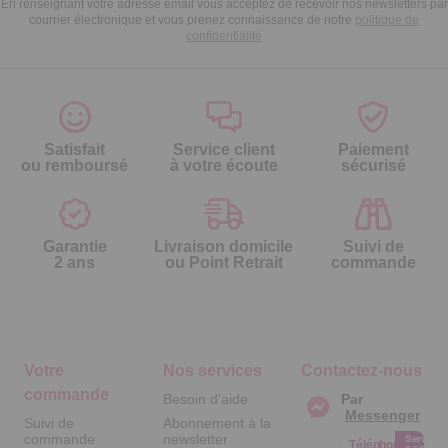
En renseignant votre adresse email vous acceptez de recevoir nos newsletters par
courrier électronique et vous prenez connaissance de notre
politique de
confidentialité
Satisfait
Service client
Paiement
ou remboursé
à votre écoute
sécurisé
Garantie
Livraison domicile
Suivi de
2 ans
ou Point Retrait
commande
Votre
Nos services
Contactez-nous
commande
Besoin d'aide
Par
Messenger
Suivi de
Abonnement à la
commande
newsletter
Service
Téléphone