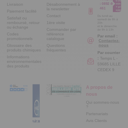
0.50€ /
:
0892 461
Livraison
Désabonnement à
min
+ prix
461
la newsletter
appel
Paiement facilité
Contact
Du lundi au
Satisfait ou
samedi de 8h à
remboursé, retour
1ère visite
20h
et le dimanche
ou échange
Commander par
de 9h à 13h
Codes
référence
Par email :
promotionnels
catalogue
Contactez-
nous
Glossaire des
Questions
produits chimiques
fréquentes
Par courrier
Informations
:
Temps L -
environnementales
59685 LILLE
des produits
CEDEX 9
A propos de
nous
Qui sommes-nous
?
Partenariats
Avis Clients