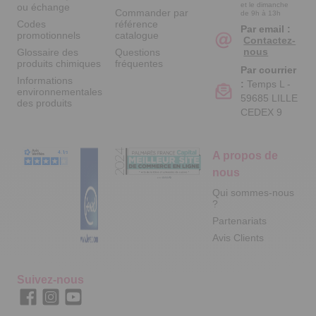
et le dimanche
ou échange
Commander par
de 9h à 13h
Codes
référence
Par email :
promotionnels
catalogue
Contactez-
nous
Glossaire des
Questions
produits chimiques
fréquentes
Par courrier
Informations
:
Temps L -
environnementales
59685 LILLE
des produits
CEDEX 9
A propos de
nous
Qui sommes-nous
?
Partenariats
Avis Clients
Suivez-nous