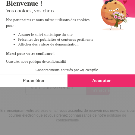
Inscrivez-vous à notre
newsletter
10€ offerts
dès 30€ d’achats - condition dans votre e-mail de confirmation
Recevez nos nouveautés et avantages exclusifs par email
Je
m’inscris
En renseignant votre adresse email vous acceptez de recevoir nos newsletters par
courrier électronique et vous prenez connaissance de notre
politique de
confidentialité