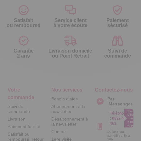
Satisfait
Service client
Paiement
ou remboursé
à votre écoute
sécurisé
Garantie
Livraison domicile
Suivi de
2 ans
ou Point Retrait
commande
Votre
Nos services
Contactez-nous
commande
Besoin d'aide
Par
Messenger
Suivi de
Abonnement à la
commande
newsletter
Service
Téléphone
0.50€ /
:
0892 461
Livraison
Désabonnement à
min
+ prix
461
la newsletter
appel
Paiement facilité
Contact
Du lundi au
Satisfait ou
samedi de 8h à
remboursé, retour
1ère visite
20h