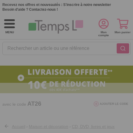
Recevez nos offres et nouveautés :
S'inscrire à notre newsletter
Besoin d'aide ?
Contactez-nous !
MENU
Mon
Mon panier
compte
Rechercher un article ou une référence
10€ de réduction dès 40€ d'achat. Offre
valable du 03/08/2026 au 12/08/2026.
AT26
avec le code
AJOUTER LE CODE
Accueil
Maison et décoration
CD, DVD, livres et jeux
>
>