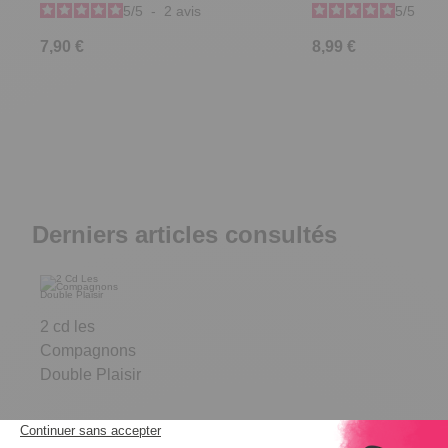
5
/
5
-
2
avis
5
/
5
-
4
7,90 €
8,99 €
Derniers articles consultés
2 cd les
Compagnons
Double Plaisir