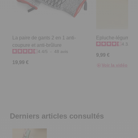
La paire de gants 2 en 1 anti-
Epluche-légumes et
4.3
/
5
-
coupure et anti-brûlure
4.4
/
5
-
48
avis
9,99 €
19,99 €
Voir la vidéo
Derniers articles consultés