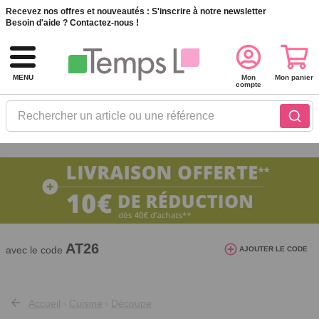
Recevez nos offres et nouveautés :
S'inscrire à notre newsletter
Besoin d'aide ?
Contactez-nous !
MENU
Mon
Mon panier
compte
Rechercher un article ou une référence
10€ de réduction dès 40€ d'achat. Offre
valable du 03/08/2026 au 12/08/2026.
AT26
avec le code
AJOUTER LE CODE
Accueil
Cuisine
Découpe
>
>