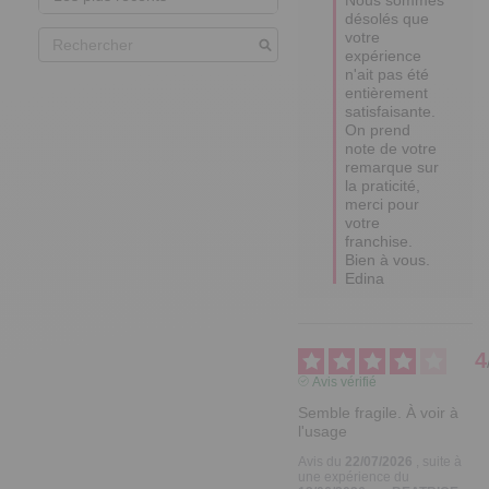
désolés que 
votre 
expérience 
n'ait pas été 
entièrement 
satisfaisante.  

On prend 
note de votre 
remarque sur 
la praticité, 
merci pour 
votre 
franchise.  

Bien à vous.

Edina
4
Avis vérifié
Semble fragile. À voir à 
l'usage
Avis du
22/07/2026
, suite à
une expérience du