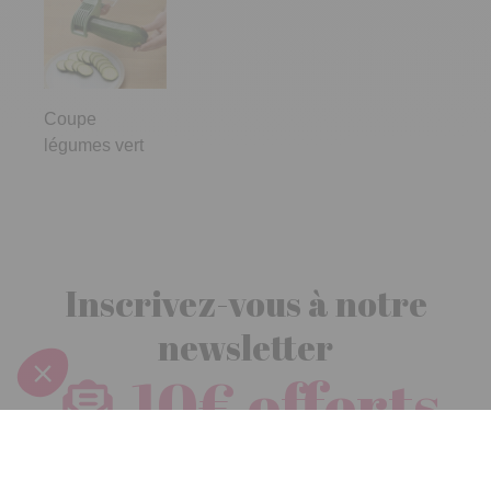
Coupe
légumes vert
Inscrivez-vous à notre
newsletter
10€ offerts
dès 30€ d’achats - condition dans votre e-mail de confirmation
Recevez nos nouveautés et avantages exclusifs par email