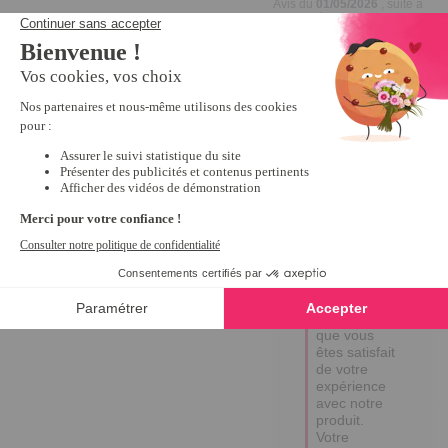
Avis du
01/05/2026
, suite à
une expérience du
10/03/2026
par
LAURENCE
N.
Utile
(0)
Signaler
Réponse de
tempsl.fr
Bonjour 
Laurence,

Merci 
infiniment 
pour votre 
avis positif ! 

Nous 
sommes 
ravis 
d'apprendre 
que vous 
êtes satisfait 
de votre 
expérience 
avec notre 
produit. 

Votre 