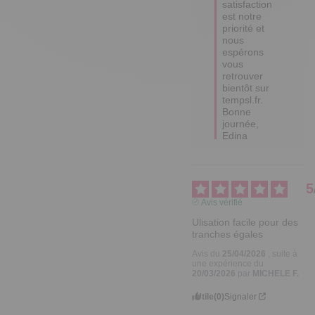
satisfaction 
est notre 
priorité et 
nous 
espérons 
vous 
retrouver 
bientôt sur 
tempsl.fr.

Bonne 
journée,

Edina
5
Avis vérifié
Ulisation facile pour des 
tranches égales
Avis du
25/04/2026
, suite à
une expérience du
20/03/2026
par
MICHELE F.
Utile
(0)
Signaler