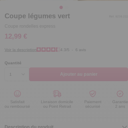
Coupe légumes vert
Réf. 9239.211
Coupe rondelles express
12,99 €
Voir la description
4.3
/
5
-
6
avis
Quantité
Ajouter au panier
Satisfait
Livraison domicile
Paiement
Garantie
ou remboursé
ou Point Retrait
sécurisé
2 ans
Description du produit