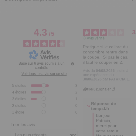
4.3
3
/
5
Avis vérifié
Pratique si le calibre du 
concombre rentre dans 
la coupe.  Si pas le cas, 
il faut le couper en 2.
Basé sur
6
avis soumis à un
contrôle
Avis du
04/08/2026
, suite à
Voir tous les avis sur ce site
une expérience du
30/06/2026
par
PATRICIA L.
5
étoiles
3
Utile
(0)
Signaler
4
étoiles
2
3
étoiles
1
Réponse de
2
étoiles
0
tempsl.fr
1
étoile
0
Bonjour 
Patricia, 

Trier les avis
merci pour 
votre retour.  

Nous sommes 