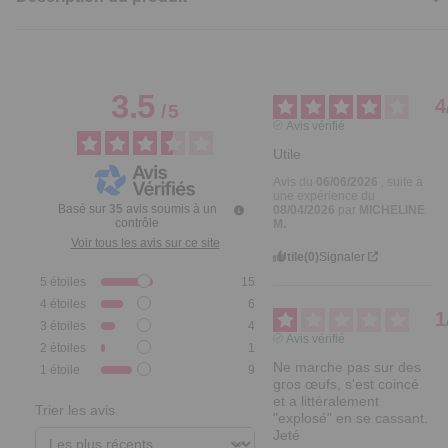
3.5
4
/
5
Avis vérifié
Utile
Avis du
06/06/2026
, suite à
une expérience du
Basé sur
35
avis soumis à un
08/04/2026
par
MICHELINE
contrôle
M.
Voir tous les avis sur ce site
Utile
(0)
Signaler
5
étoiles
15
4
étoiles
6
1
3
étoiles
4
Avis vérifié
2
étoiles
1
Ne marche pas sur des 
1
étoile
9
gros œufs, s'est coincé 
et a littéralement 
Trier les avis
"explosé" en se cassant. 
Jeté