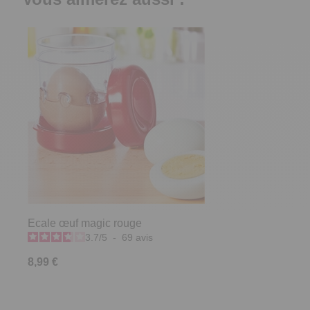
Ecale œuf magic rouge
3.7
/
5
-
69
avis
8,99 €