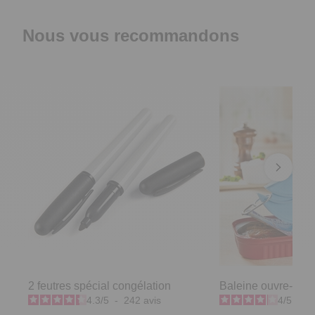
Nous vous recommandons
2 feutres spécial congélation
Baleine ouvre-boît
4.3
/
5
-
242
avis
4
/
5
-
1