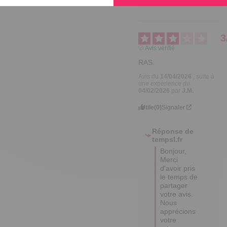
3
Avis vérifié
RAS.
Avis du
14/04/2026
, suite à
une expérience du
04/02/2026
par
J.M.
Utile
(0)
Signaler
Réponse de
tempsl.fr
Bonjour,

Merci 
d'avoir pris 
le temps de 
partager 
votre avis. 

Nous 
apprécions 
votre 