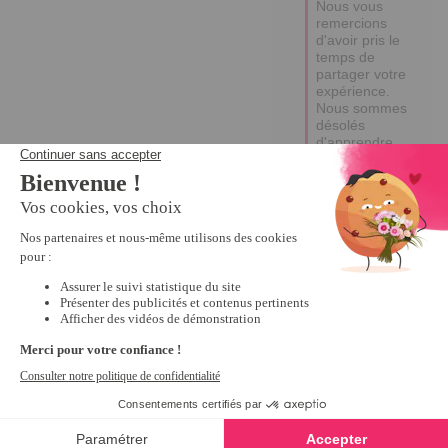
Nous vous 
remercions 
d'avoir pris le 
temps de 
partager votre 
expérience. 

Nous sommes 
désolés 
d'apprendre 
que le produit 
n'a pas 
répondu à vos 
attentes et 
que vous avez 
rencontré un 
problème de 
qualité. Votre 
retour est 
précieux, et 
nous le 
transmettrons 
à notre équipe 
pour 
amélioration. 

Bonne 
journée,

Edina