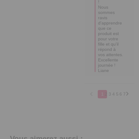
! 

Nous 
sommes 
ravis 
d'apprendre 
que ce 
produit est 
pour votre 
fille et qu'il 
répond à 
vos attentes. 

Excellente 
journée !

Liane
1
2
3
4
5
6
7
Vous aimerez aussi :