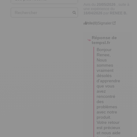
Avis du
20/05/2026
, suite à
une expérience du
16/04/2026
par
RENEE B.
Utile
(0)
Signaler
Réponse de
tempsl.fr
Bonjour 
Renee,

Nous 
sommes 
vraiment 
désolés 
d'apprendre 
que vous 
avez 
rencontré 
des 
problèmes 
avec notre 
produit. 

Votre retour 
est précieux 
et nous aide 