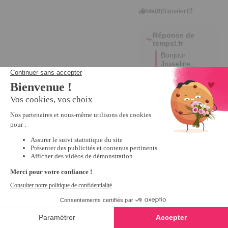
Utile
(0)
Signaler
Réponse de
tempsl.fr
Bonjour 
Josseline,

Nous vous 
remercions 
sincèrement 
pour votre 
retour positif 
et votre 
évaluation 
de 5/5. 

Nous 
sommes 
ravis 
d'apprendre 
que vous 
êtes satisfait 
de votre 
expérience. 

Bonne 
journée,

Edina