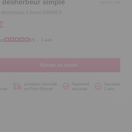
 désherbeur simple
Réf. 4417.150
e désherbeur à fleurs RIBIMEX
€
Voir le produit
Voir le produit
Voir le produit
Voir le produit
ion
5
/
5
-
1
avis
Ajouter au panier
Livraison domicile
Paiement
Garantie
ursé
ou Point Retrait
sécurisé
2 ans