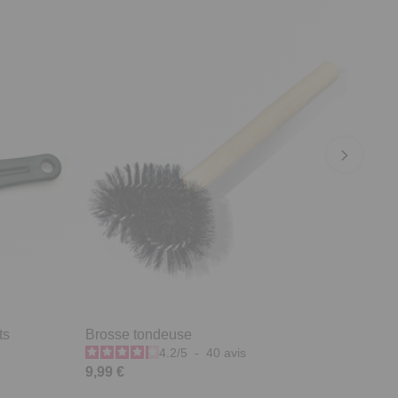
ts
Brosse tondeuse
4.2
/
5
-
40
avis
9,99 €