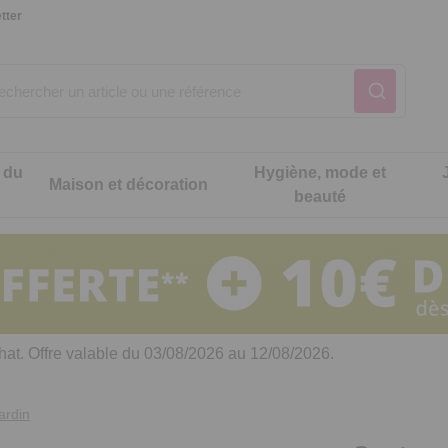
tter
 du
Hygiène, mode et
Maison et décoration
beauté
Notre produit du m
Notre produit du m
Notre produit du m
Notre produit du m
Notre produit du m
Notre produit du m
ons cuisine
t intimité
hat. Offre valable du 03/08/2026 au 12/08/2026.
 table
es de cuisine malins
ardin