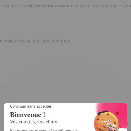
es herbes, ce
désherbeur à main
est aussi léger que facile à 
gonomique bi matière, toucher doux
5
/
5
Avis vérifié
Le couteau joue bien son rôle de désherbeur. Facile à manier.