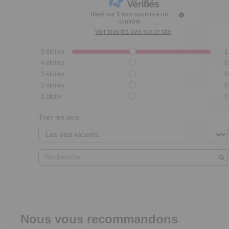
Basé sur
1
avis soumis à un
contrôle
Voir tous les avis sur ce site
5
étoiles
1
4
étoiles
0
3
étoiles
0
2
étoiles
0
1
étoile
0
Trier les avis
Nous vous recommandons