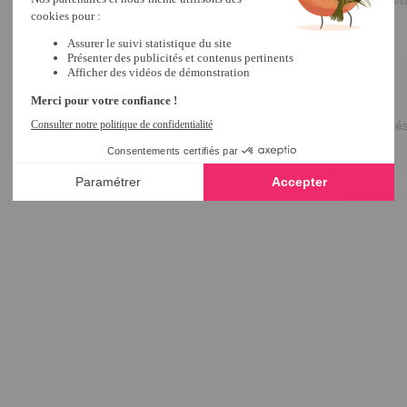
Avis du
06/08/2025
, suite à une expérience du
01/07/2025
par
MARTINE
Utile
(0)
Signaler
Réponse de
tempsl.fr
Bonjour Martine,

Un grand merci pour votre avis positif ! 

Nous sommes ravis d'apprendre que notre couteau désher
Excellente journée !

Emma