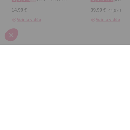
14,99 €
39,99 €
44,99 €
Voir la vidéo
Voir la vidéo
Derniers articles consultés
Couvercle pour