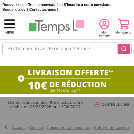
Recevez nos offres et nouveautés :
S'inscrire à notre newsletter
Besoin d'aide ?
Contactez-nous !
MENU
Mon
Mon panier
compte
Rechercher un article ou une référence
10€ de réduction dès 40€ d'achat. Offre
AJOUTER LE CODE
valable du 03/08/2026 au 12/08/2026.
AT26
avec le code
Accueil
Cuisine
Cuisson et accessoires
Batterie de cuisine
>
>
>