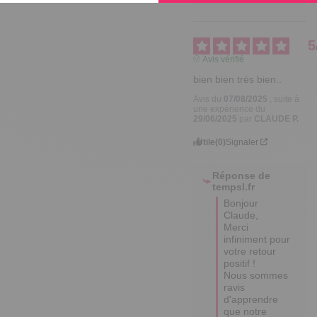
5
Avis vérifié
bien bien très bien..
Avis du
07/08/2025
, suite à
une expérience du
29/06/2025
par
CLAUDE P.
Utile
(0)
Signaler
Réponse de
tempsl.fr
Bonjour 
Claude,

Merci 
infiniment pour 
votre retour 
positif ! 

Nous sommes 
ravis 
d'apprendre 
que notre 