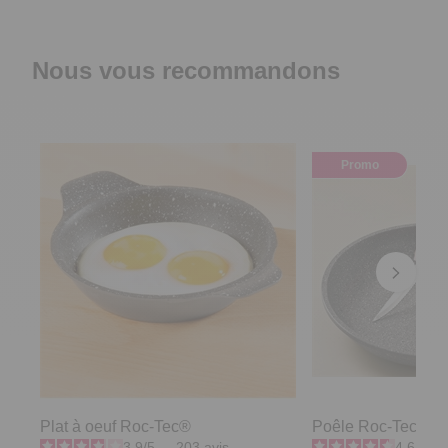
Nous vous recommandons
Promo
Plat à oeuf Roc-Tec®
Poêle Roc-Tec® D
3.9
/
5
-
203
avis
4.6
/
5
-