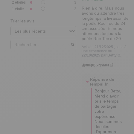
2
étoiles
3
Rien à dire. Mais nous 
1
étoile
2
avons du attendre très 
longtemps la livraison de 
Trier les avis
la poêle Roc-Tec de 24 
cm associée. Et nous 
attendons toujours la 
poêle Roc-Tec de 20 .
Avis du
21/12/2025
, suite à
une expérience du
22/10/2025
par
Betty G.
Utile
(0)
Signaler
Réponse de
tempsl.fr
Bonjour Betty,

Merci d'avoir 
pris le temps 
de partager 
votre 
expérience. 

Nous sommes 
désolés 
d'apprendre 