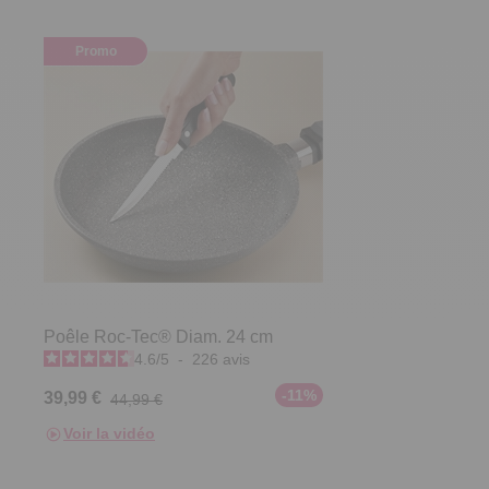
Promo
Poêle Roc-Tec® Diam. 24 cm
4.6
/
5
-
226
avis
-11%
39,99 €
44,99 €
Voir la vidéo