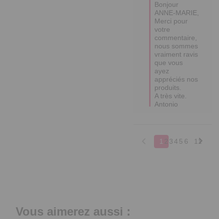
Bonjour 
ANNE-MARIE,

Merci pour 
votre 
commentaire, 
nous sommes 
vraiment ravis 
que vous 
ayez 
appréciés nos 
produits.

A très vite.  

Antonio
1
2
3
4
5
6
11
Vous aimerez aussi :