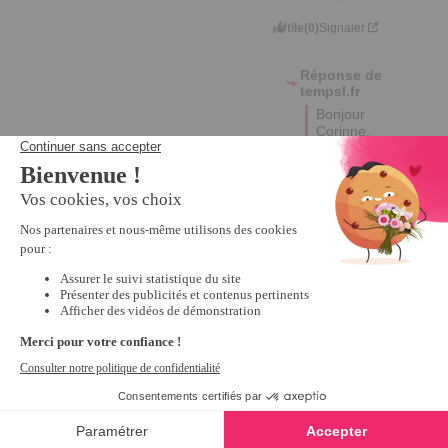
Utile
(0)
Signaler
Réponse de
tempsl.fr
Bonjour 
Corinne,

Nous vous 
remercions 
sincèrement 
pour votre 
évaluation 
positive et 
votre retour ! 

Nous 
sommes 
ravis 
d'apprendre 
que notre 
produit vous 
satisfait 
pleinement.

Excellente 
journée !

Emma