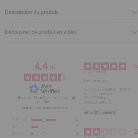
Description du produit
Découvrez ce produit en vidéo
4.4
5
/
5
Avis vérifié
tres pratique
Avis du
27/05/2026
, suite à
une expérience du
Basé sur
51
avis soumis à un
23/03/2026
par
contrôle
JACQUELINE V.
Voir tous les avis sur ce site
Utile
(0)
Signaler
5
étoiles
34
4
étoiles
9
2
3
étoiles
3
Avis vérifié