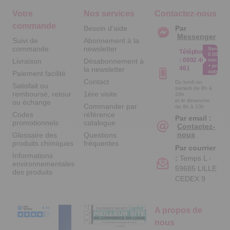
Votre
Nos services
Contactez-nous
commande
Besoin d'aide
Par
Messenger
Suivi de
Abonnement à la
commande
newsletter
Service
Téléphone
0.50€ /
:
0892 461
Livraison
Désabonnement à
min
+ prix
461
la newsletter
appel
Paiement facilité
Contact
Du lundi au
Satisfait ou
samedi de 8h à
remboursé, retour
1ère visite
20h
et le dimanche
ou échange
Commander par
de 9h à 13h
Codes
référence
Par email :
promotionnels
catalogue
Contactez-
nous
Glossaire des
Questions
produits chimiques
fréquentes
Par courrier
Informations
:
Temps L -
environnementales
59685 LILLE
des produits
CEDEX 9
A propos de
nous