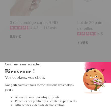
3 étuis protège cartes RFID
Lot de 20 paires e
4.4
/
5
-
112
avis
d'oreilles
4.5
/
5
-
9,99 €
7,99 €
Derniers articles consultés