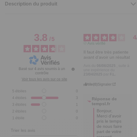
Description du produit
3.8
4
/
5
Avis vérifié
Il faut être très patiente 
avant d’avoir un résultat
Avis du
06/06/2025
, suite à
Basé sur
4
avis soumis à un
une expérience du
contrôle
23/04/2025
par
F.L.
Voir tous les avis sur ce site
Utile
(0)
Signaler
5
étoiles
0
4
étoiles
3
Réponse de
tempsl.fr
3
étoiles
1
Bonjour,

2
étoiles
0
Merci d'avoir 
1
étoile
0
pris le temps 
de nous faire 
Trier les avis
part de votre 
ressenti.
