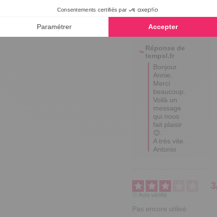
une expérience du
11/04/2025
par
ANNIE T.
Utile
(0)
Signaler
Réponse de
tempsl.fr
Bonjour 
Annie, 

Merci 
beaucoup. 
Voilà un 
message 
qui nous 
fait plaisir 
😊.

A très vite.  

Antonio
3
Avis vérifié
Pas encore utilisé