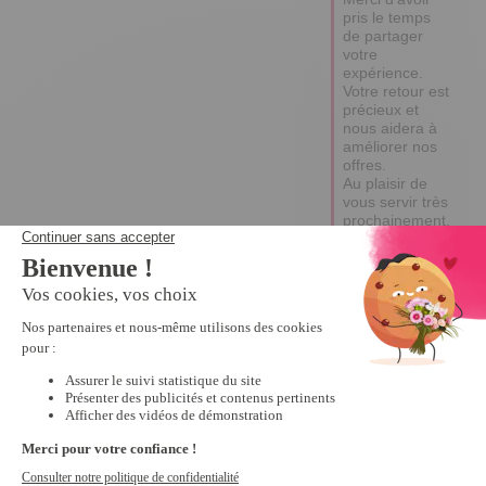
pris le temps 
de partager 
votre 
expérience. 

Votre retour est 
précieux et 
nous aidera à 
améliorer nos 
offres. 

Au plaisir de 
vous servir très 
prochainement.

Excellente 
journée !

Emma
4
Avis vérifié
produit efficace et pas 
facile à trouver 
aujourd'hui.
Avis du
30/05/2025
, suite à