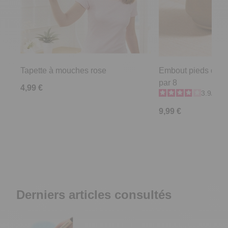
Tapette à mouches rose
Embout pieds de ch
par 8
4,99 €
3.9
/
5
-
9,99 €
Derniers articles consultés