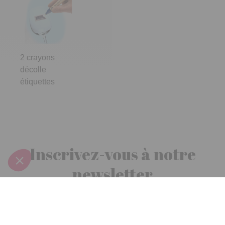
2 crayons
décolle
étiquettes
Inscrivez-vous à notre
newsletter
10€ offerts
dès 30€ d’achats - condition dans votre e-mail de confirmation