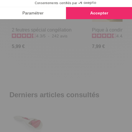
2 feutres spécial congélation
Pique à condiment
4.3
/
5
-
242
avis
4.4
/
5
-
5,99 €
7,99 €
Derniers articles consultés