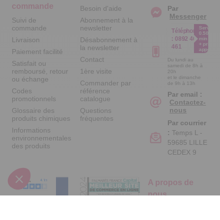
commande
Besoin d'aide
Par
Messenger
Suivi de
Abonnement à la
commande
newsletter
Service
Téléphone
0.50€ /
:
0892 461
Livraison
Désabonnement à
min
+ prix
461
la newsletter
appel
Paiement facilité
Contact
Du lundi au
Satisfait ou
samedi de 8h à
remboursé, retour
1ère visite
20h
et le dimanche
ou échange
Commander par
de 9h à 13h
Codes
référence
Par email :
promotionnels
catalogue
Contactez-
nous
Glossaire des
Questions
produits chimiques
fréquentes
Par courrier
Informations
:
Temps L -
environnementales
59685 LILLE
des produits
CEDEX 9
A propos de
nous
Qui sommes-nous
?