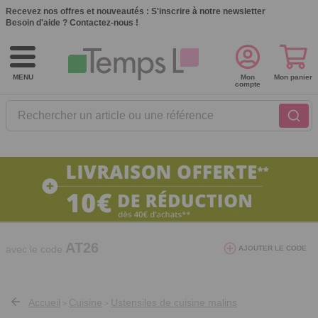
Recevez nos offres et nouveautés :
S'inscrire à notre newsletter
Besoin d'aide ?
Contactez-nous !
MENU
Mon
Mon panier
compte
Rechercher un article ou une référence
10€ de réduction dès 40€ d'achat. Offre
valable du 03/08/2026 au 12/08/2026.
AT26
avec le code
AJOUTER LE CODE
Accueil
Cuisine
Ustensiles de cuisine malins
>
>