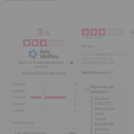
3
3
/
5
Avis vérifié
Moyen
Avis du
16/02/2025
, suite à
une expérience du
Basé sur
1
avis soumis à un
01/02/2025
par
L.M.
contrôle
Utile
(0)
Signaler
Voir tous les avis sur ce site
5
étoiles
0
Réponse de
4
étoiles
0
tempsl.fr
3
étoiles
1
Bonjour 
LISETTE,

2
étoiles
0
Merci pour 
1
étoile
0
votre 
retour.

Trier les avis
Excellente 
journée.

Antonio