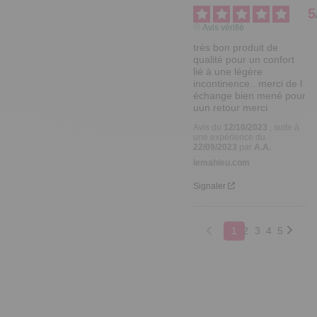
5
Avis vérifié
très bon produit de 
qualité pour un confort 
lié à une légère 
incontinence.. merci de l 
échange bien mené pour 
uun retour merci
Avis du
12/10/2023
, suite à
une expérience du
22/09/2023
par
A.A.
lemahieu.com
Signaler
1
2
3
4
5