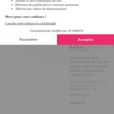
et matière étanche.
Avis du
13/03/2025
, suite à
une expérience du
12/02/2025
par
Sylvie G.
lemahieu.com
Signaler
2
Avis vérifié
Ce n est pas ce je 
cherchais, je voulais des 
culottes avec protection, 
lavable (type marque 
Octipa, femina)
Avis du
01/12/2024
, suite à
une expérience du
05/11/2024
par
T.H.
lemahieu.com
Signaler