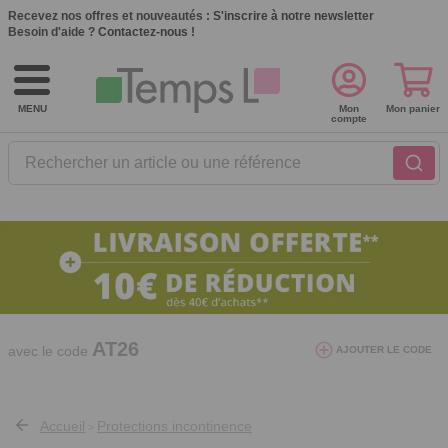
Recevez nos offres et nouveautés :
S'inscrire à notre newsletter
Besoin d'aide ?
Contactez-nous !
MENU
Mon
Mon panier
compte
Rechercher un article ou une référence
10€ de réduction dès 40€ d'achat. Offre
valable du 03/08/2026 au 12/08/2026.
AT26
avec le code
AJOUTER LE CODE
Accueil
Protections incontinence
>