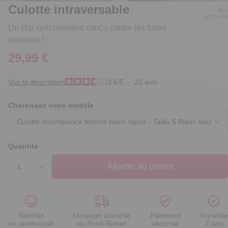
Culotte intraversable
Réf.
0720.326
Un slip spécialement conçu contre les fuites
urinaires !
29,99 €
Voir la description
3.6
/
5
-
21
avis
Choisissez votre modèle
Quantité
Ajouter au panier
Satisfait
Livraison domicile
Paiement
Garantie
ou remboursé
ou Point Retrait
sécurisé
2 ans