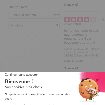
Signaler
Trier les avis
4
Avis vérifié
bon article, mais je vais 
quand même le 
retourner car il est 
beaucoup trop grand
Avis du
28/02/2026
, suite à
une expérience du
17/02/2026
par
ANNICK D.
lemahieu.com
Signaler
5
Avis vérifié
Produit adapté à ma 
mère : taille prévue pour 
ajouter des protections 