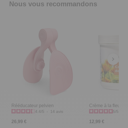
Nous vous recommandons
Rééducateur pelvien
Crème à la fleur de
4.4
/
5
-
14
avis
5
/
5
-
4
26,99 €
12,99 €