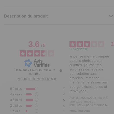
Description du produit
3.6
3
/
5
Avis vérifié
je pense mettre trompée 
dans le choix de ces 
culottes. j'ai été tres 
surprises de recevoir 
Basé sur
21
avis soumis à un
des culottes aussi 
contrôle
grandes, immense 
Voir tous les avis sur ce site
même. je ne savais pas 
que ça existait! je les ai 
5
étoiles
7
renvoyées.
4
étoiles
4
Avis du
25/05/2026
, suite à
3
étoiles
5
une expérience du
09/05/2026
par
Antonine M.
2
étoiles
4
lemahieu.com
1
étoile
1