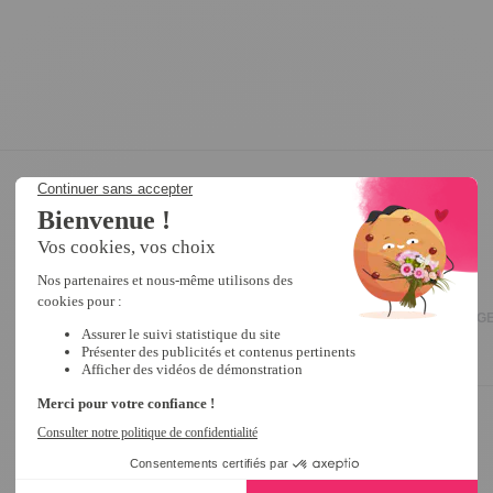
5
/
5
Avis vérifié
mignon, bien adapté au pot de fleurs, jolies couleurs
Avis du
28/07/2026
, suite à une expérience du
03/06/2026
par
NADÈGE
Utile
(0)
Signaler
5
/
5
Avis vérifié
trés jolie