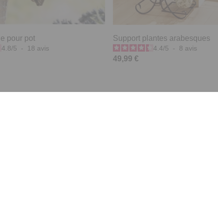
ue pour pot
Support plantes arabesques
4.8
/
5
-
18
avis
4.4
/
5
-
8
avis
49,99 €