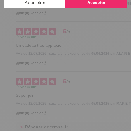
Avis du
22/07/2026
, suite à une expérience du
31/05/2026
par
SANDRI
Utile
(0)
Signaler
5
/
5
Avis vérifié
Un cadeau très apprécié.
Avis du
12/07/2026
, suite à une expérience du
05/06/2026
par
ALAIN B
Utile
(0)
Signaler
5
/
5
Avis vérifié
Super joli
Avis du
12/09/2025
, suite à une expérience du
05/08/2025
par
MARIE T
Utile
(0)
Signaler
Réponse de
tempsl.fr