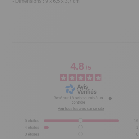
- Dimensions : 9 x 6,5 x 3,7 cm
4.8
/
5
Basé sur
18
avis soumis à un
contrôle
Voir tous les avis sur ce site
5
étoiles
16
4
étoiles
1
3
étoiles
0