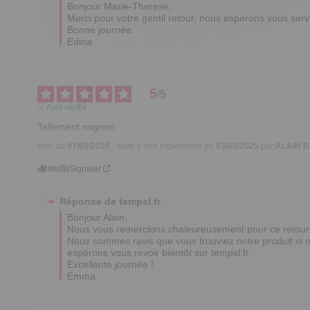
Bonjour Marie-Therese,

Merci pour votre gentil retour, nous espérons vous serv
Bonne journée.

Edina
5
/
5
Avis vérifié
Tellement mignon.
Avis du
07/09/2025
, suite à une expérience du
03/08/2025
par
ALAIN B
Utile
(0)
Signaler
Réponse de
tempsl.fr
Bonjour Alain,  

Nous vous remercions chaleureusement pour ce retour po
Nous sommes ravis que vous trouviez notre produit si mig
espérons vous revoir bientôt sur tempsl.fr.  

Excellente journée !

Emma