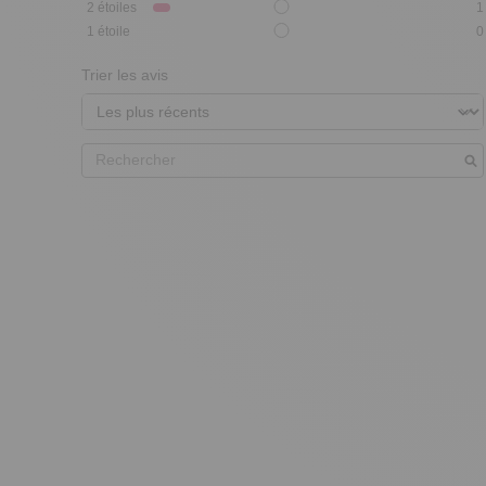
2
étoiles
1
1
étoile
0
Trier les avis