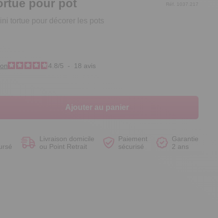
ortue pour pot
Réf. 1037.217
i tortue pour décorer les pots
Voir le produit
Voir le produit
Voir le produit
Voir le produit
ion
4.8
/
5
-
18
avis
Ajouter au panier
Livraison domicile
Paiement
Garantie
ursé
ou Point Retrait
sécurisé
2 ans