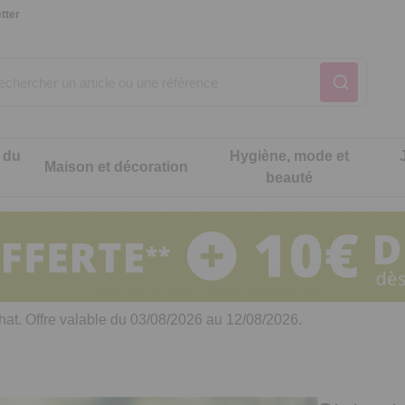
tter
 du
Hygiène, mode et
Maison et décoration
beauté
Notre produit du m
Notre produit du m
Notre produit du m
Notre produit du m
Notre produit du m
Notre produit du m
ons cuisine
t intimité
hat. Offre valable du 03/08/2026 au 12/08/2026.
 table
es de cuisine malins