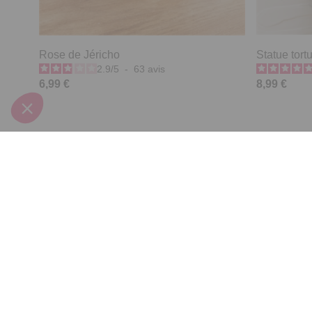
Rose de Jéricho
Statue tort
2.9
/
5
-
63
avis
6,99 €
8,99 €
Derniers articles consultés