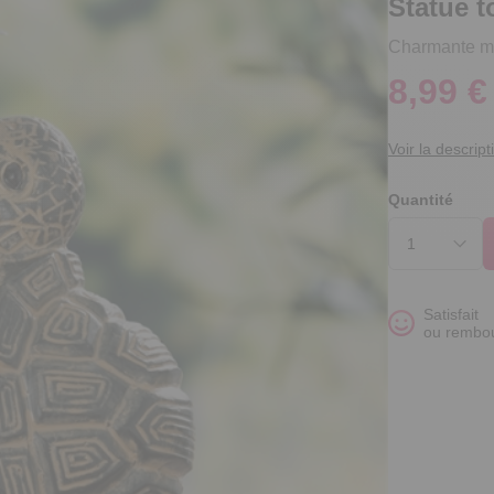
Statue t
Charmante min
8,99 €
Voir la descript
Quantité
Satisfait
ou rembo