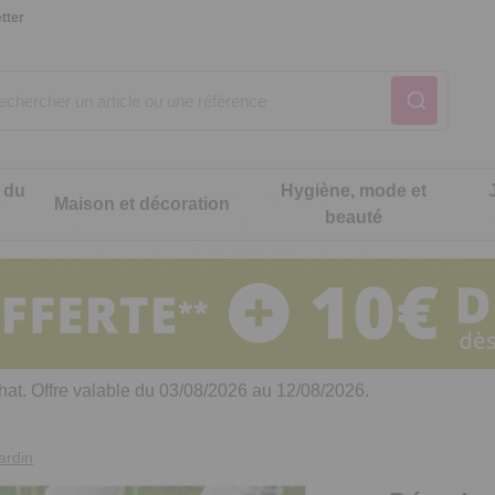
tter
 du
Hygiène, mode et
Maison et décoration
beauté
Notre produit du m
Notre produit du m
Notre produit du m
Notre produit du m
Notre produit du m
Notre produit du m
ons cuisine
t intimité
hat. Offre valable du 03/08/2026 au 12/08/2026.
 table
es de cuisine malins
ardin