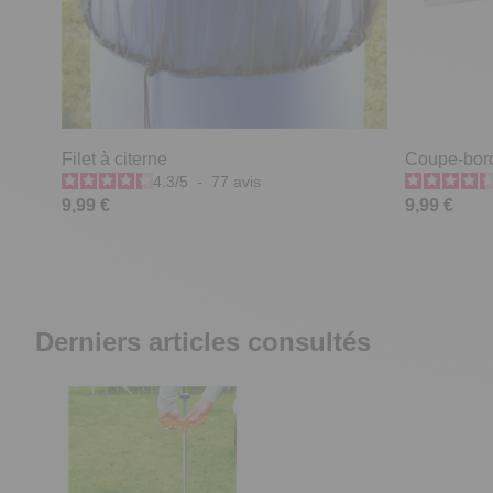
Filet à citerne
Coupe-bordu
4.3
/
5
-
77
avis
9,99 €
9,99 €
Derniers articles consultés