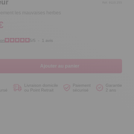
eur
Réf. 9110.255
ilement les mauvaises herbes
€
Voir le produit
Voir le produit
Voir le produit
Voir le produit
ion
5
/
5
-
1
avis
Ajouter au panier
Livraison domicile
Paiement
Garantie
ursé
ou Point Retrait
sécurisé
2 ans