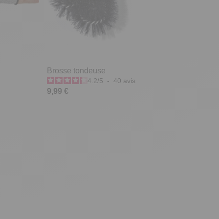
Brosse tondeuse
4.2
/
5
-
40
avis
9,99 €