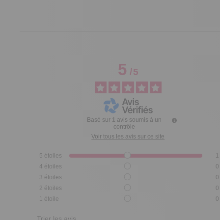
5
/
5
Basé sur
1
avis soumis à un
contrôle
Voir tous les avis sur ce site
5
étoiles
1
4
étoiles
0
3
étoiles
0
2
étoiles
0
1
étoile
0
Trier les avis