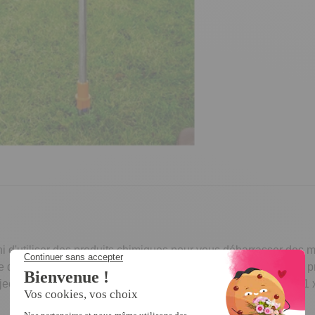
 d'utiliser des produits chimiques pour vous débarrasser des ma
e définitivement leur racine. Ses 3 dents attrapent la racine en p
d'éjection permet de la dégager. Aluminium et plastique. Dim. : 21