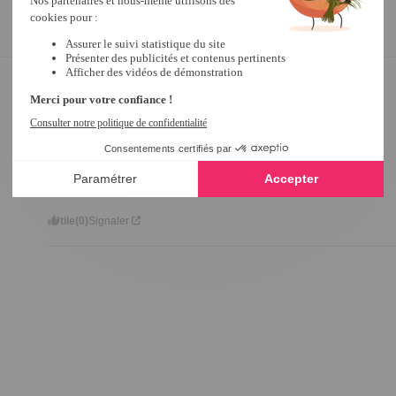
5
/
5
Avis vérifié
bien
Avis du
27/08/2020
, suite à une expérience du
06/07/2020
par
A.A.
Utile
(0)
Signaler