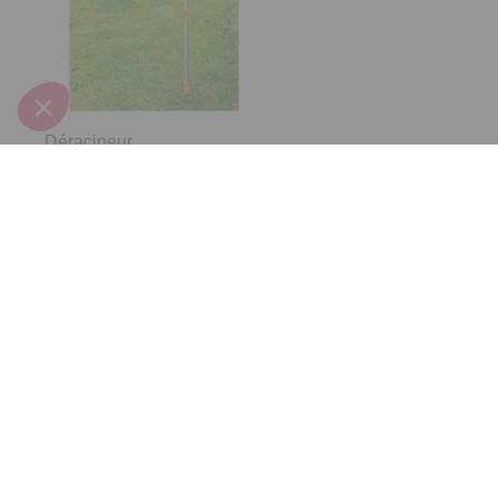
Déracineur
I