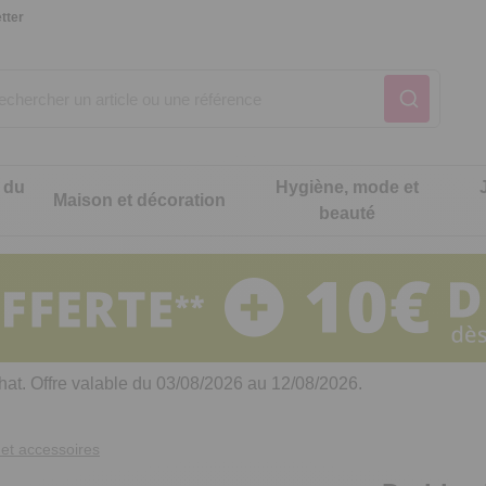
tter
 du
Hygiène, mode et
Maison et décoration
beauté
Notre produit du m
Notre produit du m
Notre produit du m
Notre produit du m
Notre produit du m
Notre produit du m
ons cuisine
t intimité
hat. Offre valable du 03/08/2026 au 12/08/2026.
 table
es de cuisine malins
et accessoires