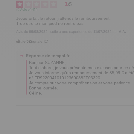
1
/
5
Avis vérifié
Jvous ai fait le retour, j'attends le remboursement.

Trop étroite mon pied ne rentre pas.
Avis du
09/08/2024
, suite à une expérience du
11/07/2024
par
A.A.
Utile
(0)
Signaler
Réponse de
tempsl.fr
Bonjour SUZANNE,

Tout d'abord, je vous présente mes excuses pour ce dé
Je vous informe qu'un remboursement de 55,99 € a été 
n° FR9220041010123600882T03320.

Je compte sur votre compréhension et votre patience.

Bonne journée.

Céline.