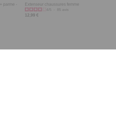
 + parme -
Extenseur chaussures femme
4
/
5
-
85
avis
12,99 €