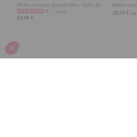
Mules croisées éponge Bleu - taille 39
Mules scrat
5
/
5
-
1
avis
10,79 €
26
24,99 €
Derniers articles consultés