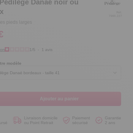
 Pédilège Danaé noir ou
x
Réf.
7986.227
les pieds larges
€
Voir le produit
Voir le produit
Voir le produit
Voir le produit
ion
1
/
5
-
1
avis
tre modèle
Ajouter au panier
Livraison domicile
Paiement
Garantie
ursé
ou Point Retrait
sécurisé
2 ans