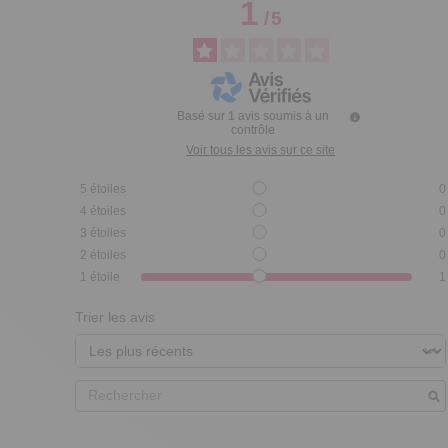
1
/
5
Basé sur
1
avis soumis à un
contrôle
Voir tous les avis sur ce site
5
étoiles
0
4
étoiles
0
3
étoiles
0
2
étoiles
0
1
étoile
1
Trier les avis