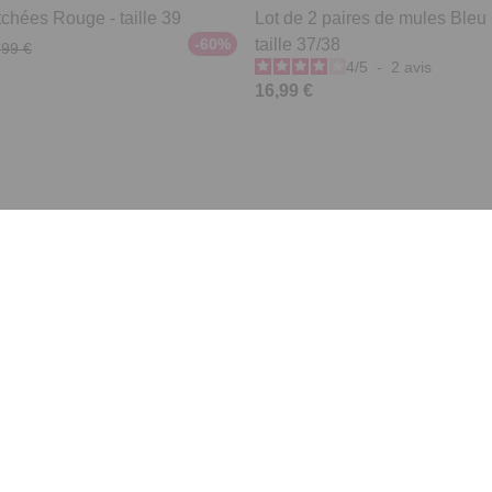
chées Rouge - taille 39
Lot de 2 paires de mules Bleu
-60%
taille 37/38
,99 €
4
/
5
-
2
avis
16,99 €