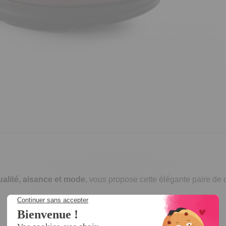
ualité, aisance et mode
, vous propose cette élégante paire de