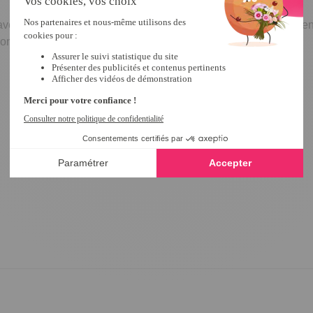
 avec leurs
côtés souples,
elles sont idéales pour les pieds bie
bonne adaptation au cou-de-pied.