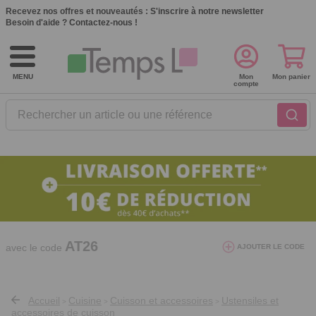
Recevez nos offres et nouveautés :
S'inscrire à notre newsletter
Besoin d'aide ?
Contactez-nous !
MENU
Mon
Mon panier
compte
Rechercher un article ou une référence
10€ de réduction dès 40€ d'achat. Offre
valable du 03/08/2026 au 12/08/2026.
AT26
avec le code
AJOUTER LE CODE
Accueil
Cuisine
Cuisson et accessoires
Ustensiles et
>
>
>
accessoires de cuisson