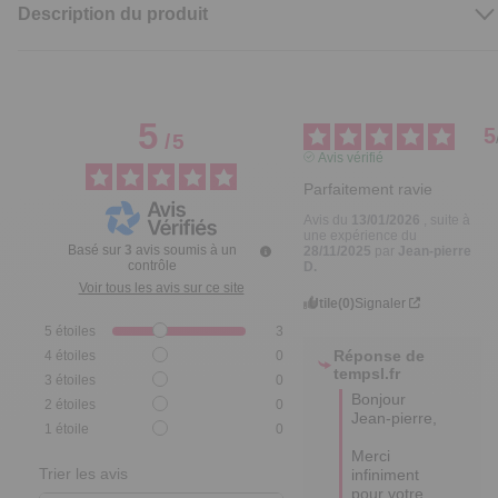
Description du produit
5
5
/
5
Avis vérifié
Parfaitement ravie
Avis du
13/01/2026
, suite à
une expérience du
Basé sur
3
avis soumis à un
28/11/2025
par
Jean-pierre
contrôle
D.
Voir tous les avis sur ce site
Utile
(0)
Signaler
5
étoiles
3
Réponse de
4
étoiles
0
tempsl.fr
3
étoiles
0
Bonjour 
2
étoiles
0
Jean-pierre,

1
étoile
0
Merci 
Trier les avis
infiniment 
pour votre 