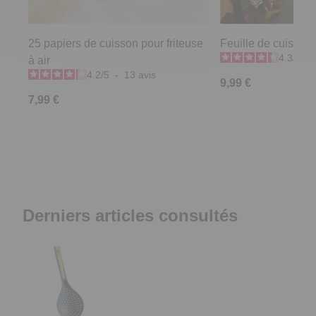
25 papiers de cuisson pour friteuse
Feuille de cuisson
4.3
/
5
-
à air
4.2
/
5
-
13
avis
9,99 €
7,99 €
Derniers articles consultés