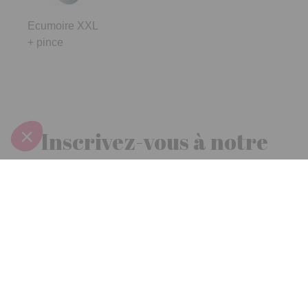
Ecumoire XXL
+ pince
Inscrivez-vous à notre
newsletter
10€ offerts
dès 30€ d’achats - condition dans votre e-mail de confirmation
Recevez nos nouveautés et avantages exclusifs par email
Je
m’inscris