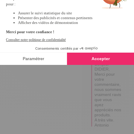
Belle qualité. Tres 
pratique!!!
Avis du
12/12/2024
, suite à
une expérience du
26/11/2024
par
D.C.
Utile
(0)
Signaler
Réponse de
tempsl.fr
Bonjour 
DIDIER,

Merci pour 
votre 
commentaire, 
nous sommes 
vraiment ravis 
que vous 
ayez 
appréciés nos 
produits.

A très vite.  

Antonio