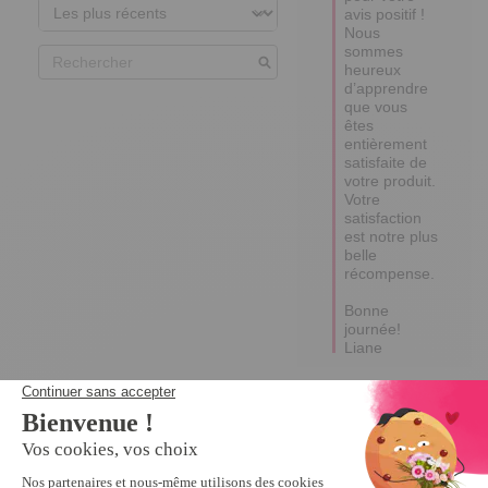
avis positif ! 

Nous 
sommes 
heureux 
d’apprendre 
que vous 
êtes 
entièrement 
satisfaite de 
votre produit.

Votre 
satisfaction 
est notre plus 
belle 
récompense. 

Bonne 
journée!

Liane
Afficher les
commentaires
5
Avis vérifié