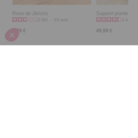
Rose de Jéricho
Support plantes a
2.9
/
5
-
63
avis
4.4
/
5
-
6,99 €
49,99 €
Derniers articles consultés
Cache-pot