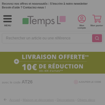
Recevez nos offres et nouveautés :
S'inscrire à notre newsletter
Besoin d'aide ?
Contactez-nous !
MENU
Mon
Mon panier
compte
Rechercher un article ou une référence
10€ de réduction dès 40€ d'achat. Offre
valable du 03/08/2026 au 12/08/2026.
AT26
avec le code
AJOUTER LE CODE
Accueil
Maison et décoration
Décorations
Objets déco
>
>
>