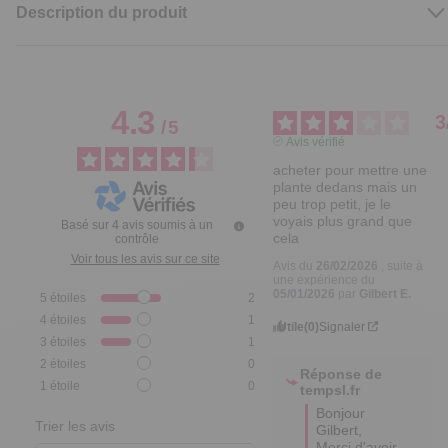
Description du produit
4.3
3
/
5
Avis vérifié
acheter pour mettre une 
plante dedans mais un 
peu trop petit, je le 
voyais plus grand que 
Basé sur
4
avis soumis à un
cela
contrôle
Voir tous les avis sur ce site
Avis du
26/02/2026
, suite à
une expérience du
05/01/2026
par
Gilbert E.
5
étoiles
2
4
étoiles
1
Utile
(0)
Signaler
3
étoiles
1
2
étoiles
0
Réponse de
1
étoile
0
tempsl.fr
Bonjour 
Trier les avis
Gilbert,

Merci d'avoir 