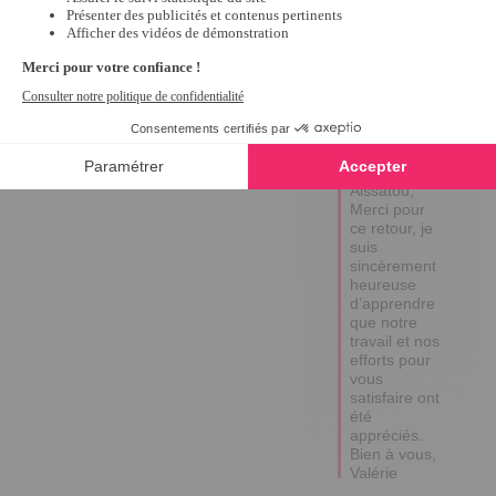
Avis du
11/06/2022
, suite à
une expérience du
15/04/2022
par
A.A.
Utile
(0)
Signaler
Réponse de
tempsl.fr
Bonjour 
Aissatou,

Merci pour 
ce retour, je 
suis 
sincèrement 
heureuse 
d’apprendre 
que notre 
travail et nos 
efforts pour 
vous 
satisfaire ont 
été 
appréciés.

Bien à vous, 

Valérie