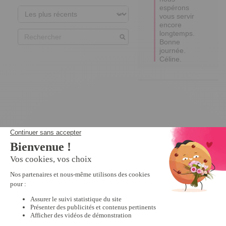
espérons 
vous servir 
encore 
longtemps.

Bonne 
journée.

Céline.
Nous vous recommandons