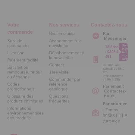
Votre
Nos services
Contactez-nous
commande
Besoin d'aide
Par
Messenger
Suivi de
Abonnement à la
commande
newsletter
Service
Téléphone
0.50€ /
:
0892 461
Livraison
Désabonnement à
min
+ prix
461
la newsletter
appel
Paiement facilité
Contact
Du lundi au
Satisfait ou
samedi de 8h à
remboursé, retour
1ère visite
20h
et le dimanche
ou échange
Commander par
de 9h à 13h
Codes
référence
Par email :
promotionnels
catalogue
Contactez-
nous
Glossaire des
Questions
produits chimiques
fréquentes
Par courrier
Informations
:
Temps L -
environnementales
59685 LILLE
des produits
CEDEX 9