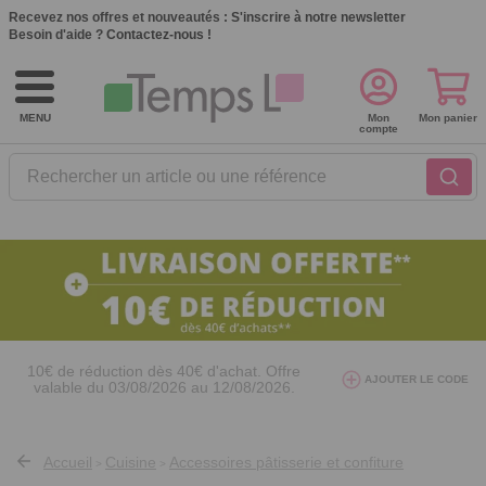
Recevez nos offres et nouveautés :
S'inscrire à notre newsletter
Besoin d'aide ?
Contactez-nous !
MENU
Mon
Mon panier
compte
Rechercher un article ou une référence
10€ de réduction dès 40€ d'achat. Offre
AJOUTER LE CODE
valable du 03/08/2026 au 12/08/2026.
AT26
avec le code
Accueil
Cuisine
Accessoires pâtisserie et confiture
>
>