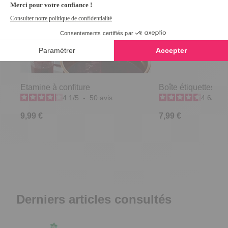
Etamine à confiture
Boîte étiquettes "fru
4.1
/
5
-
50
avis
4.6
/
5
-
9,99 €
7,99 €
Derniers articles consultés