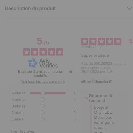
Description du produit
5
5
/
5
Avis vérifié
Super pratique
Avis du
30/12/2023
, suite à
une expérience du
Basé sur
1
avis soumis à un
29/11/2023
par
A.A.
contrôle
Utile
(0)
Signaler
Voir tous les avis sur ce site
5
étoiles
1
Réponse de
4
étoiles
0
tempsl.fr
3
étoiles
0
Bonjour 
MICHELE,

2
étoiles
0
Merci pour 
1
étoile
0
votre gentil 
retour, 
Trier les avis
nous 