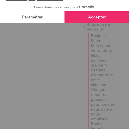
29/08/2025
par
MARIE B.
Utile
(1)
Signaler
Réponse de
tempsl.fr
Bonjour 
Marie, 

Merci pour 
votre retour.

Nous 
sommes 
vraiment 
désolés 
d’apprendre 
cette 
situation.

Chaque 
retour est 
précieux 
pour nous et 
nous aide à 
nous 
améliorer.

Bonne 
journée,
