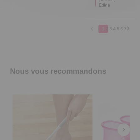
Edina
1
2
3
4
5
6
7
Nous vous recommandons