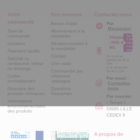
Votre
Nos services
Contactez-nous
commande
Besoin d'aide
Par
Messenger
Suivi de
Abonnement à la
commande
newsletter
Service
Téléphone
0.50€ /
:
0892 461
Livraison
Désabonnement à
min
+ prix
461
la newsletter
appel
Paiement facilité
Contact
Du lundi au
Satisfait ou
samedi de 8h à
remboursé, retour
1ère visite
20h
et le dimanche
ou échange
Commander par
de 9h à 13h
Codes
référence
Par email :
promotionnels
catalogue
Contactez-
nous
Glossaire des
Questions
produits chimiques
fréquentes
Par courrier
Informations
:
Temps L -
environnementales
59685 LILLE
des produits
CEDEX 9
A propos de