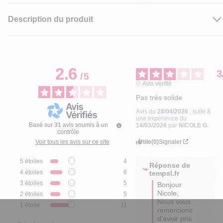
Description du produit
2.6
3
/
5
Avis vérifié
Pas très solide
Avis du
28/04/2026
, suite à
une expérience du
Basé sur
31
avis soumis à un
14/03/2026
par
NICOLE G.
contrôle
Utile
(0)
Signaler
Voir tous les avis sur ce site
5
étoiles
4
Réponse de
4
étoiles
6
tempsl.fr
3
étoiles
5
Bonjour 
Nicole,

2
étoiles
5
Nous vous 
1
étoile
11
remercions 
d'avoir pris 