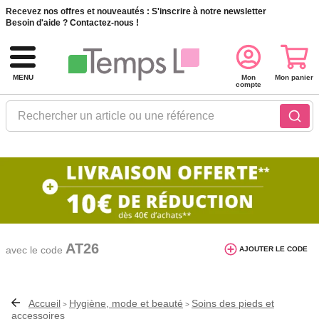
Recevez nos offres et nouveautés :
S'inscrire à notre newsletter
Besoin d'aide ?
Contactez-nous !
MENU
Mon
Mon panier
compte
Rechercher un article ou une référence
10€ de réduction dès 40€ d'achat. Offre
AJOUTER LE CODE
valable du 03/08/2026 au 12/08/2026.
AT26
avec le code
Accueil
Hygiène, mode et beauté
Soins des pieds et
>
>
accessoires