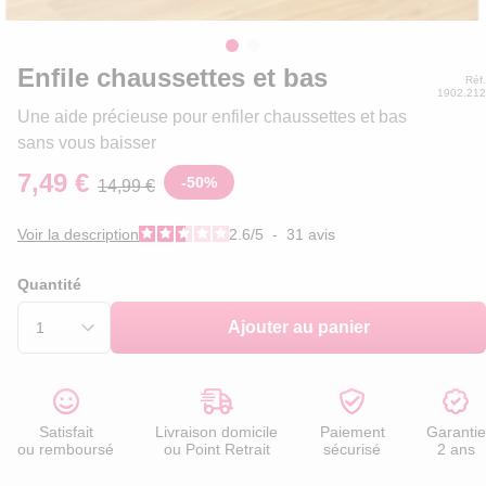
Enfile chaussettes et bas
Réf.
1902.212
Une aide précieuse pour enfiler chaussettes et bas
sans vous baisser
7,49 €
-
50
%
14,99 €
Voir la description
2.6
/
5
-
31
avis
Quantité
Ajouter au panier
Satisfait
Livraison domicile
Paiement
Garantie
ou remboursé
ou Point Retrait
sécurisé
2 ans