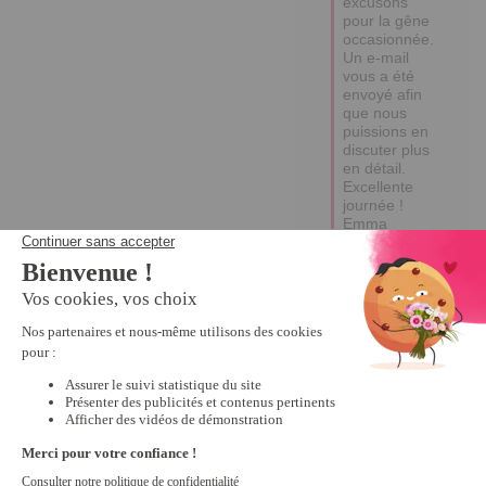
excusons 
pour la gêne 
occasionnée. 
Un e-mail 
vous a été 
envoyé afin 
que nous 
puissions en 
discuter plus 
en détail.

Excellente 
journée !

Emma
1
Avis vérifié
Il n'y avait pas de notice 
d'utilisation, j'ai fait une 
demande sur le site il y a 
plusieurs jours et je n'ai 
toujours pas de réponse
Avis du
18/10/2025
, suite à
une expérience du