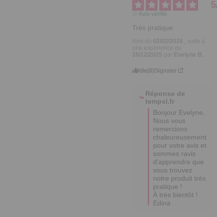
5
Avis vérifié
Très pratique
Avis du
02/02/2026
, suite à
une expérience du
26/12/2025
par
Evelyne B.
Utile
(0)
Signaler
Réponse de
tempsl.fr
Bonjour Evelyne,  

Nous vous 
remercions 
chaleureusement 
pour votre avis et 
sommes ravis 
d'apprendre que 
vous trouvez 
notre produit très 
pratique !

À très bientôt !

Edina