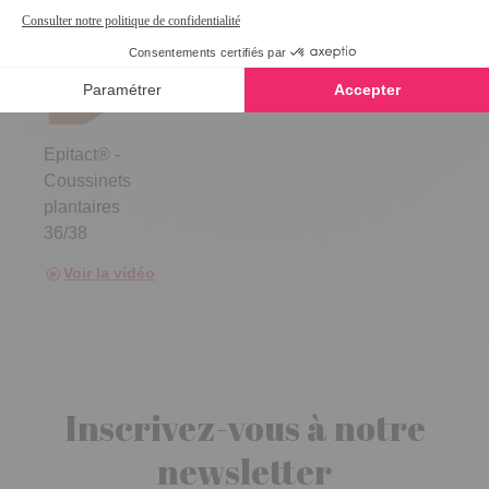
Epitact® -
Coussinets
plantaires
36/38
Voir la vidéo
Inscrivez-vous à notre
newsletter