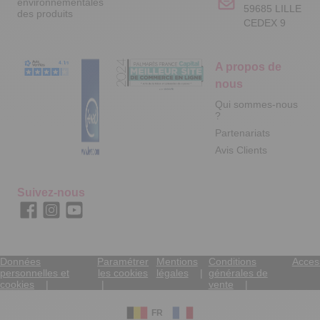
environnementales
59685 LILLE
des produits
CEDEX 9
A propos de
nous
Qui sommes-nous
?
Partenariats
Avis Clients
Suivez-nous
Données
Paramétrer
Mentions
Conditions
Access
personnelles et
les cookies
légales
générales de
cookies
vente
FR