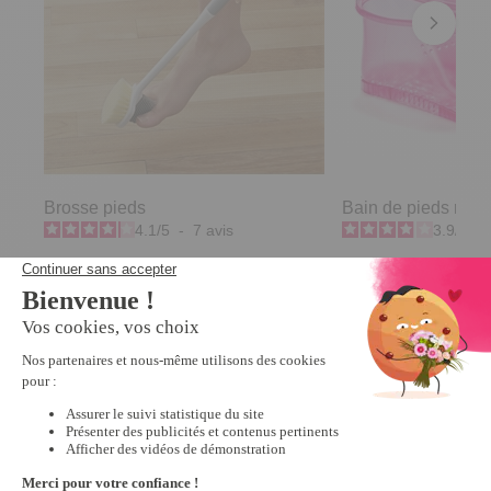
Brosse pieds
Bain de pieds rose
4.1
/
5
-
7
avis
3.9
/
5
-
7,99 €
19,99 €
Derniers articles consultés