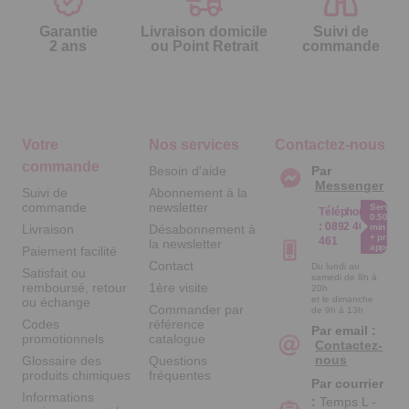
Garantie
Livraison domicile
Suivi de
2 ans
ou Point Retrait
commande
Votre
Nos services
Contactez-nous
commande
Besoin d'aide
Par
Messenger
Suivi de
Abonnement à la
commande
newsletter
Service
Téléphone
0.50€ /
:
0892 461
Livraison
Désabonnement à
min
+ prix
461
la newsletter
appel
Paiement facilité
Contact
Du lundi au
Satisfait ou
samedi de 8h à
remboursé, retour
1ère visite
20h
et le dimanche
ou échange
Commander par
de 9h à 13h
Codes
référence
Par email :
promotionnels
catalogue
Contactez-
nous
Glossaire des
Questions
produits chimiques
fréquentes
Par courrier
Informations
:
Temps L -