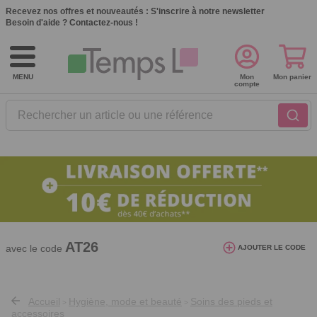
Recevez nos offres et nouveautés :
S'inscrire à notre newsletter
Besoin d'aide ?
Contactez-nous !
MENU
Mon
Mon panier
compte
Rechercher un article ou une référence
10€ de réduction dès 40€ d'achat. Offre
valable du 03/08/2026 au 12/08/2026.
AT26
avec le code
AJOUTER LE CODE
Accueil
Hygiène, mode et beauté
Soins des pieds et
>
>
accessoires