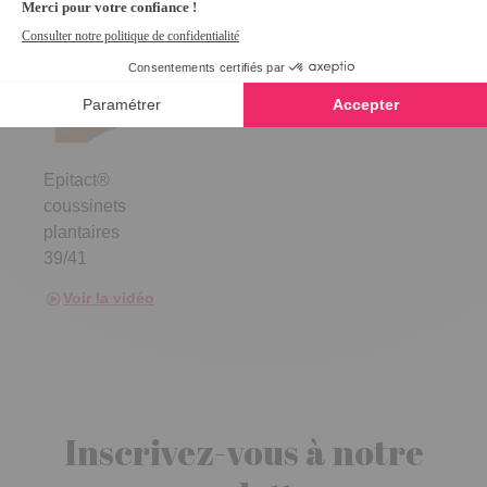
Epitact®
coussinets
plantaires
39/41
Voir la vidéo
Inscrivez-vous à notre