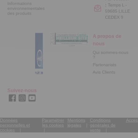
Informations
:
Temps L -
environnementales
59685 LILLE
des produits
CEDEX 9
A propos de
nous
Qui sommes-nous
?
Partenariats
Avis Clients
Suivez-nous
Données
Paramétrer
Mentions
Conditions
Access
personnelles et
les cookies
légales
générales de
cookies
vente