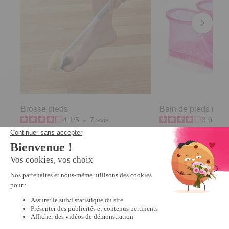
Brosse pieds
Bain de pieds rose
4.1
/
5
-
7
avis
3.9
/
5
-
7,99 €
19,99 €
Derniers articles consultés