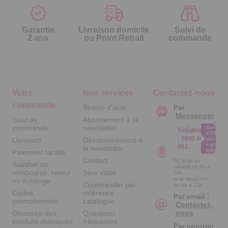
Garantie
Livraison domicile
Suivi de
2 ans
ou Point Retrait
commande
Votre
Nos services
Contactez-nous
commande
Besoin d'aide
Par
Messenger
Suivi de
Abonnement à la
commande
newsletter
Service
Téléphone
0.50€ /
:
0892 461
Livraison
Désabonnement à
min
+ prix
461
la newsletter
appel
Paiement facilité
Contact
Du lundi au
Satisfait ou
samedi de 8h à
remboursé, retour
1ère visite
20h
et le dimanche
ou échange
Commander par
de 9h à 13h
Codes
référence
Par email :
promotionnels
catalogue
Contactez-
nous
Glossaire des
Questions
produits chimiques
fréquentes
Par courrier