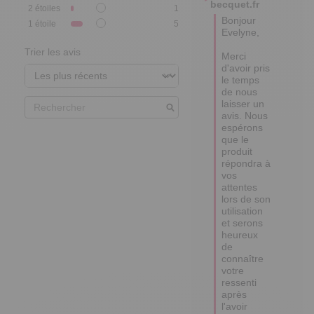
becquet.fr
2
étoiles
1
Bonjour 
1
étoile
5
Evelyne,

Trier les avis
Merci 
d'avoir pris 
le temps 
de nous 
laisser un 
avis. Nous 
espérons 
que le 
produit 
répondra à 
vos 
attentes 
lors de son 
utilisation 
et serons 
heureux 
de 
connaître 
votre 
ressenti 
après 
l'avoir 