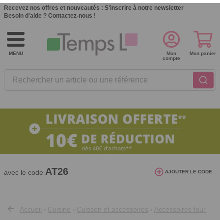
Recevez nos offres et nouveautés :
S'inscrire à notre newsletter
Besoin d'aide ?
Contactez-nous !
MENU
Mon
Mon panier
compte
Rechercher un article ou une référence
10€ de réduction dès 40€ d'achat. Offre
valable du 03/08/2026 au 12/08/2026.
AT26
avec le code
AJOUTER LE CODE
Accueil
Cuisine
Cuisson et accessoires
Accessoires four
>
>
>