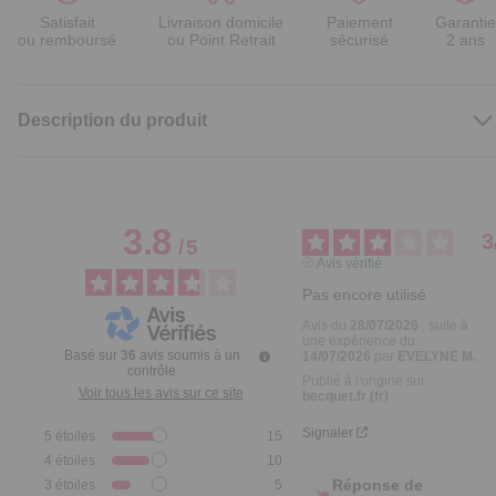
Satisfait
Livraison domicile
Paiement
Garantie
ou remboursé
ou Point Retrait
sécurisé
2 ans
Description du produit
3.8
3
/
5
Avis vérifié
Pas encore utilisé
Avis du
28/07/2026
, suite à
une expérience du
Basé sur
36
avis soumis à un
14/07/2026
par
EVELYNE M.
contrôle
Publié à l'origine sur
Voir tous les avis sur ce site
becquet.fr (fr)
Signaler
5
étoiles
15
4
étoiles
10
Réponse de
3
étoiles
5