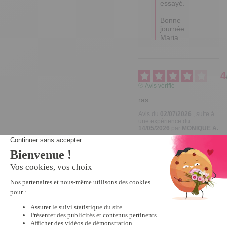
essayé.  

Bonne 
journée 

Maria
4
Avis vérifié
ras
Avis du
02/07/2026
, suite à
une expérience du
14/05/2026
par
MONIQUE A.
Publié à l'origine sur
becquet.fr (fr)
Signaler
1
Avis vérifié
Pas utilisée encore