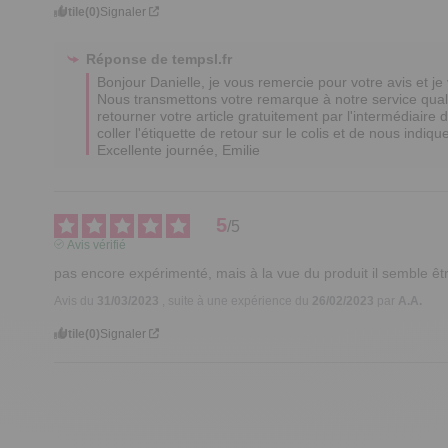
Utile
(0)
Signaler
Réponse de
tempsl.fr
Bonjour Danielle, je vous remercie pour votre avis et j
Nous transmettons votre remarque à notre service qualit
retourner votre article gratuitement par l'intermédiaire 
coller l'étiquette de retour sur le colis et de nous indi
Excellente journée, Emilie
5
/
5
Avis vérifié
pas encore expérimenté, mais à la vue du produit il semble être
Avis du
31/03/2023
, suite à une expérience du
26/02/2023
par
A.A.
Utile
(0)
Signaler