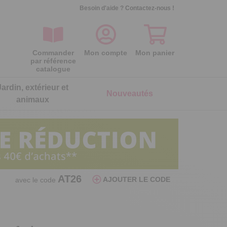
Besoin d'aide ?
Contactez-nous !
Commander
Mon compte
Mon panier
par référence
catalogue
Jardin, extérieur et
Nouveautés
animaux
ois
ois
ois
ois
ois
ois
Séparateur oeufs poule
Lot de 2 galettes de chaise
Lot de 2 gants microfibre nettoie
Lot de 2 embouts d'arrosage
AT26
AJOUTER LE CODE
avec le code
réversibles
lunettes
Par aspiration, elle sépare le blanc du
Assurez un arrosage ciblé et précis
jaune
Double face, maxi confort
C’est net pour les lunettes !
6,99 €
5,99 €
24,99 €
7,99 €