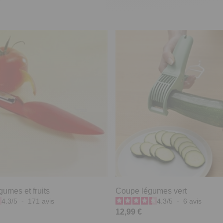
umes et fruits
Coupe légumes vert
4.3
/
5
-
171
avis
4.3
/
5
-
6
avis
12,99 €