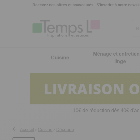
Recevez nos offres et nouveautés :
S'inscrire à notre newsle
Ménage et entretien
Cuisine
linge
Cuisine
Ménage et entretien du linge
Maison et décoration
Hygiène, mode et beauté
Jardin, extérieur et animaux
Nouveautés
Cuisson et accessoires
Produits d'entretien
Accessoires bureau
Vêtements
Décorations jardin et extérieur
Cuisine
Décorati
Charme e
10€ de réduction dès 40€ d'ac
Petit électroménager
Matériels de nettoyage
Décorations
Sous-vêtements
Accessoires et outils jardin
Ménage et entretien du linge
Art de la
Accessoires pâtisserie et confiture
Balais, aspirateurs, éponges et brosses
Petits meubles
Chaussures, chaussons et
Accessoires voiture
Maison et décoration
Ustensil
Accueil
Cuisine
Découpe
>
>
accessoires