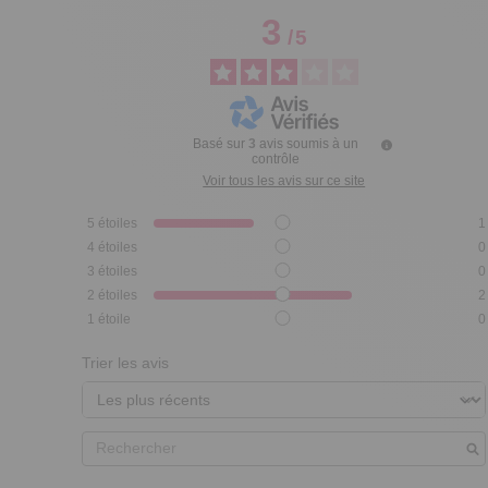
3
/
5
Basé sur
3
avis soumis à un
contrôle
Voir tous les avis sur ce site
5
étoiles
1
4
étoiles
0
3
étoiles
0
2
étoiles
2
1
étoile
0
Trier les avis