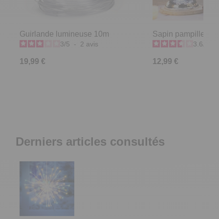
Guirlande lumineuse 10m
Sapin pampilles D
3
/
5
-
2
avis
3.6
/
5
-
19,99 €
12,99 €
Derniers articles consultés