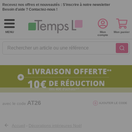
Recevez nos offres et nouveautés :
S'inscrire à notre newsletter
Besoin d'aide ?
Contactez-nous !
MENU
Mon
Mon panier
compte
Rechercher un article ou une référence
10€ de réduction dès 40€ d'achat. Offre
valable du 03/08/2026 au 12/08/2026.
AT26
avec le code
AJOUTER LE CODE
Accueil
Décorations intérieures Noël
>