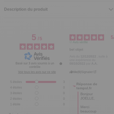
Description du produit
5
5
/
5
Avis vérifié
bel objet
Avis du
12/12/2022
, suite à
une expérience du
Basé sur
3
avis soumis à un
08/10/2022
par
A.A.
contrôle
Utile
(0)
Signaler
Voir tous les avis sur ce site
5
étoiles
3
Réponse de
4
étoiles
0
tempsl.fr
3
étoiles
0
Bonjour 
JOELLE,

2
étoiles
0
1
étoile
0
Merci 
beaucoup 