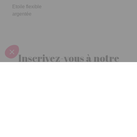
Etoile flexible
argentée
Inscrivez-vous à notre
newsletter
10€ offerts
dès 30€ d’achats - condition dans votre e-mail de confirmation
Recevez nos nouveautés et avantages exclusifs par email
Je
m’inscris