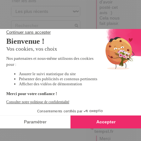
Trier les avis
d'avoir 
posté cet 
avis  :) 
Cela nous 
fait plaisir.

Bonne 
journée.
5
Avis vérifié
lumuneuse, de bonne 
dimension
Avis du
12/02/2022
, suite à
une expérience du
18/11/2021
par
A.A.
Utile
(0)
Signaler
Réponse de
tempsl.fr
Merci 