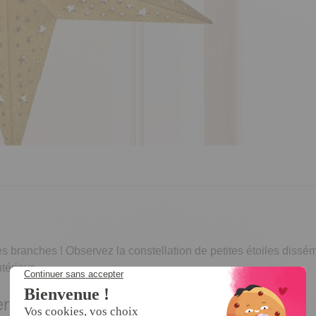
 branches ! Observez la constellation de petites étoiles dissémi
ntérieur.
erique