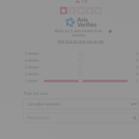
/
5
Basé sur
1
avis soumis à un
contrôle
Voir tous les avis sur ce site
5
étoiles
0
4
étoiles
0
3
étoiles
0
2
étoiles
0
1
étoile
1
Trier les avis