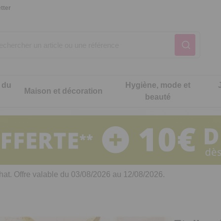
tter
 du
Hygiène, mode et
Maison et décoration
beauté
Notre produit du m
Notre produit du m
Notre produit du m
Notre produit du m
Notre produit du m
Notre produit du m
ons cuisine
t intimité
hat. Offre valable du 03/08/2026 au 12/08/2026.
 table
es de cuisine malins