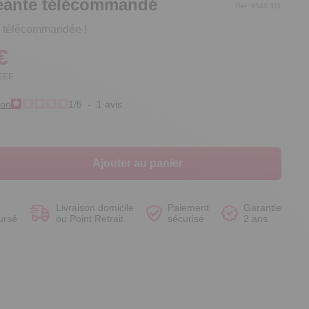
géante télécommandé
Réf. 9540.311
 télécommandée !
€
DEEE
Voir le produit
Voir le produit
Voir le produit
Voir le produit
ion
1
/
5
-
1
avis
Ajouter au panier
Livraison domicile
Paiement
Garantie
ursé
ou Point Retrait
sécurisé
2 ans