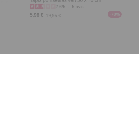
Tapis poinsettias vert 50 x 70 cm
2.6
/
5
-
5
avis
-70%
5,98 €
19,95 €