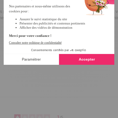
s pouvez la poser ou l’accrocher selon vos inspirations... Et la v
ez l’effet chez vous, et aussi à l’extérieur, car sa présence lumi
1
/
5