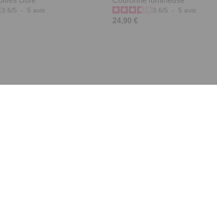
illes Doré
Couronne lumineuse
3.6
/
5
-
5
avis
3.6
/
5
-
5
avis
24,90 €