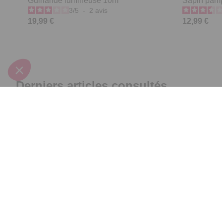
Guirlande lumineuse 10m
Sapin pamp
3
/
5
-
2
avis
19,99 €
12,99 €
Derniers articles consultés
Etoile géante