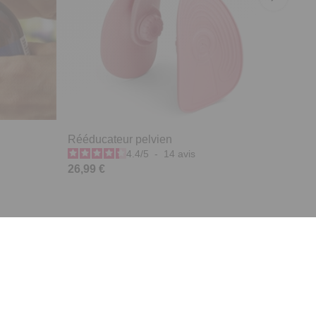
Rééducateur pelvien
4.4
/
5
-
14
avis
26,99 €