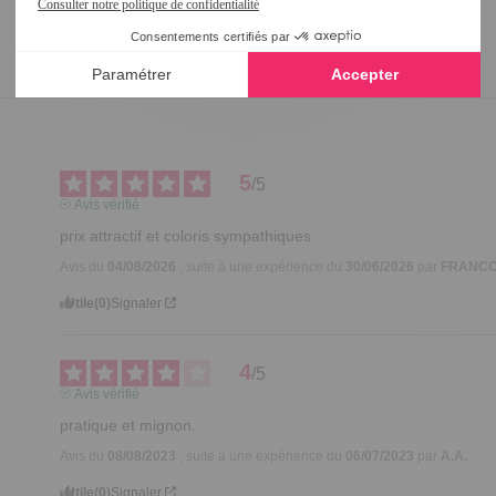
5
/
5
Avis vérifié
prix attractif et coloris sympathiques
Avis du
04/08/2026
, suite à une expérience du
30/06/2026
par
FRANCO
Utile
(0)
Signaler
4
/
5
Avis vérifié
pratique et mignon.
Avis du
08/08/2023
, suite à une expérience du
06/07/2023
par
A.A.
Utile
(0)
Signaler