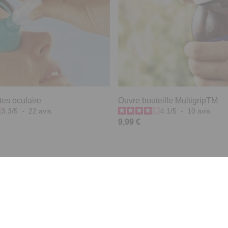
tes oculaire
Ouvre bouteille MultigripTM
3.3
/
5
-
22
avis
4.1
/
5
-
10
avis
9,99 €