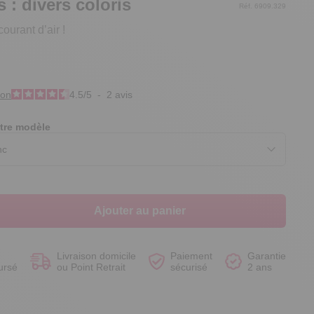
s : divers coloris
Réf. 6909.329
ourant d’air !
Voir le produit
Voir le produit
Voir le produit
Voir le produit
ion
4.5
/
5
-
2
avis
tre modèle
Ajouter au panier
Livraison domicile
Paiement
Garantie
ursé
ou Point Retrait
sécurisé
2 ans