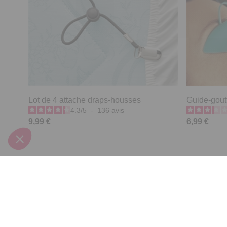
Lot de 4 attache draps-housses
Guide-gout
4.3
/
5
-
136
avis
9,99 €
6,99 €
Derniers articles consultés