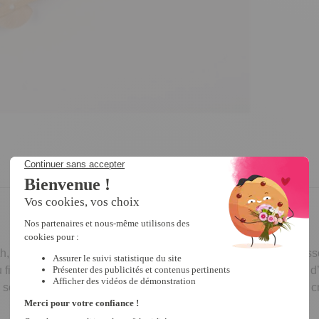
ith, vous tomberez sous le charme de ce bel éventail : un accesso
inement ajouré et un tissu imprimé d’inspiration japonisante d’
sorties ! En matière polyester et bambou. Dim. ouvert 21 x 38 cm,