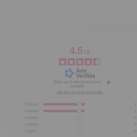
4.5
/
5
Basé sur
2
avis soumis à un
contrôle
Voir tous les avis sur ce site
5
étoiles
1
4
étoiles
1
3
étoiles
0
2
étoiles
0
1
étoile
0