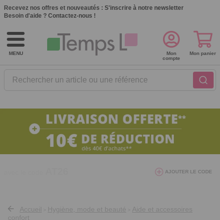
Recevez nos offres et nouveautés :
S'inscrire à notre newsletter
Besoin d'aide ?
Contactez-nous !
MENU
Mon
Mon panier
compte
Rechercher un article ou une référence
10€ de réduction dès 40€ d'achat. Offre
AJOUTER LE CODE
valable du 03/08/2026 au 12/08/2026.
AT26
avec le code
Accueil
Hygiène, mode et beauté
Aide et accessoires
>
>
confort