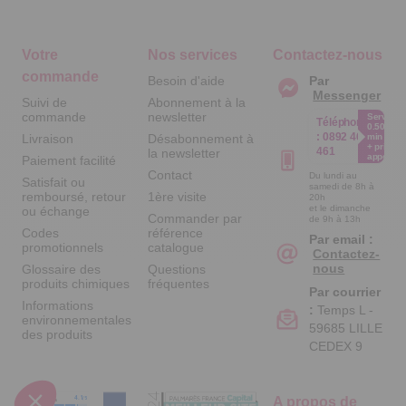
Votre
Nos services
Contactez-nous
commande
Besoin d'aide
Par
Messenger
Suivi de
Abonnement à la
commande
newsletter
Service
Téléphone
0.50€ /
:
0892 461
Livraison
Désabonnement à
min
+ prix
461
la newsletter
appel
Paiement facilité
Contact
Du lundi au
Satisfait ou
samedi de 8h à
remboursé, retour
1ère visite
20h
et le dimanche
ou échange
Commander par
de 9h à 13h
Codes
référence
Par email :
promotionnels
catalogue
Contactez-
nous
Glossaire des
Questions
produits chimiques
fréquentes
Par courrier
Informations
:
Temps L -
environnementales
59685 LILLE
des produits
CEDEX 9
A propos de