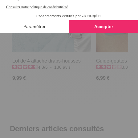
Lot de 4 attache draps-housses
Guide-gouttes ocul
4.3
/
5
-
136
avis
3.3
/
5
-
9,99 €
6,99 €
Derniers articles consultés