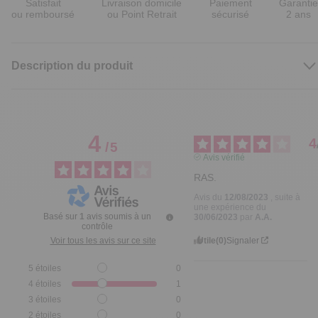
Satisfait
Livraison domicile
Paiement
Garantie
ou remboursé
ou Point Retrait
sécurisé
2 ans
Description du produit
4
4
/
5
Avis vérifié
RAS.
Avis du
12/08/2023
, suite à
une expérience du
Basé sur
1
avis soumis à un
30/06/2023
par
A.A.
contrôle
Utile
(0)
Signaler
Voir tous les avis sur ce site
5
étoiles
0
4
étoiles
1
3
étoiles
0
2
étoiles
0