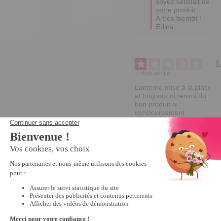
soyez satisfait de 
votre produit. 

À très bientôt !

Edina
1
Avis vérifié
Lanterne mise à la place 
et toujours ni renvoi du 
bon produit ni 
remboursement
Avis du
05/01/2026
, suite à
une expérience du
16/11/2025
par
Denise B.
Utile
(0)
Signaler
Réponse de
tempsl.fr
Bonjour 
Denise,
