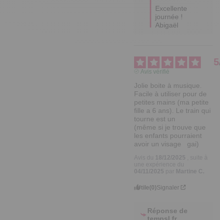
Excellente 
journée !

Abigaël
5
Avis vérifié
Jolie boite à musique. 
Facile à utiliser pour de 
petites mains (ma petite 
fille a 6 ans). Le train qui 
tourne est un  

(même si je trouve que 
les enfants pourraient 
avoir un visage   gai)
Avis du
18/12/2025
, suite à
une expérience du
04/11/2025
par
Martine C.
Utile
(0)
Signaler
Réponse de
tempsl.fr