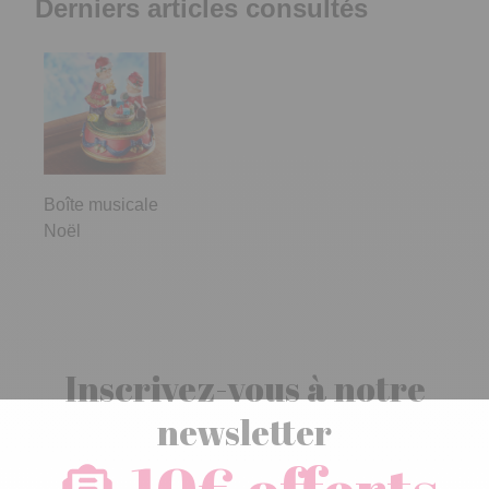
Derniers articles consultés
Boîte musicale
Noël
Inscrivez-vous à notre
newsletter
10€ offerts