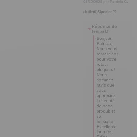
06/12/2025
par
Patricia C.
Utile
(0)
Signaler
Réponse de
tempsl.fr
Bonjour 
Patricia, 

Nous vous 
remercions 
pour votre 
retour 
élogieux ! 

Nous 
sommes 
ravis que 
vous 
appréciez 
la beauté 
de notre 
produit et 
sa 
musique.

Excellente 
journée,

Edina