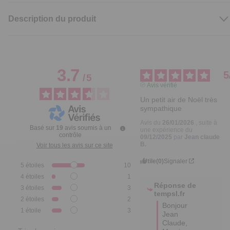
Description du produit
3.7
5
/
5
Avis vérifié
Un petit air de Noël très 
sympathique
Avis du
26/01/2026
, suite à
Basé sur
19
avis soumis à un
une expérience du
contrôle
09/12/2025
par
Jean claude
B.
Voir tous les avis sur ce site
Utile
(0)
Signaler
5
étoiles
10
4
étoiles
1
Réponse de
3
étoiles
3
tempsl.fr
2
étoiles
2
Bonjour 
1
étoile
3
Jean 
Claude,
