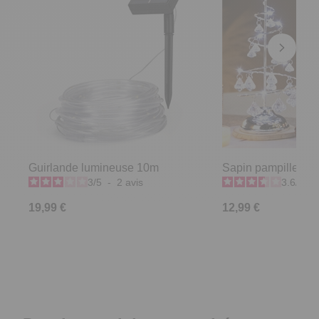
Guirlande lumineuse 10m
Sapin pampilles D
3
/
5
-
2
avis
3.6
/
5
-
19,99 €
12,99 €