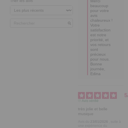
Trier les avis
Merci 
beaucoup 
pour votre 
avis 
chaleureux !  

Votre 
satisfaction 
est notre 
priorité, et 
vos retours 
sont 
précieux 
pour nous.

Bonne 
journée,

Edina
5
Avis vérifié
très jolie et belle 
musique
Avis du
23/01/2026
, suite à
une expérience du