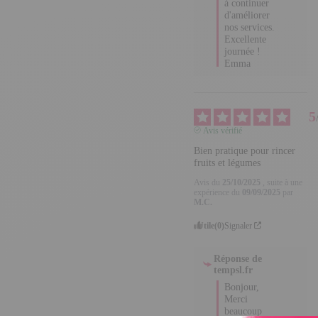
nos services. 

Excellente 
journée !

Emma
5
Avis vérifié
Bien pratique pour rincer 
fruits et légumes
Avis du
25/10/2025
, suite à
une expérience du
09/09/2025
par
M.C.
Utile
(0)
Signaler
Réponse de
tempsl.fr
Bonjour, 

Merci 
beaucoup 
pour votre 
retour positif 