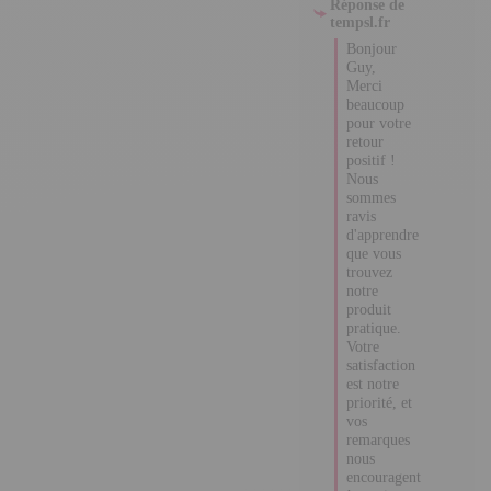
Réponse de
tempsl.fr
Bonjour Guy,

Merci 
beaucoup 
pour votre 
retour positif 
! 

Nous 
sommes 
ravis 
d'apprendre 
que vous 
trouvez notre 
produit 
pratique. 

Votre 
satisfaction 
est notre 
priorité, et 
vos 
remarques 
nous 
encouragent 
à continuer 
d'améliorer 