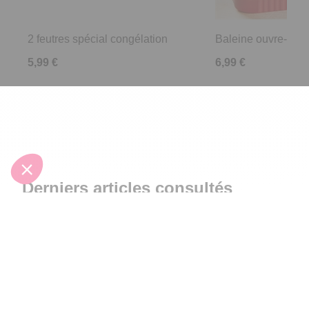
2 feutres spécial congélation
Baleine ouvre-boît
4.3
/
5
-
242
avis
4
/
5
-
1
5,99 €
6,99 €
Derniers articles consultés
Filet rince fruits