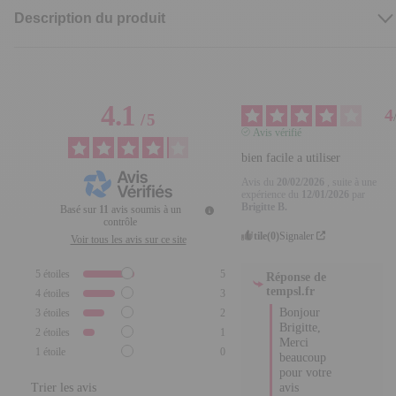
Description du produit
4.1
4
/
5
Avis vérifié
bien facile a utiliser
Avis du
20/02/2026
, suite à
une expérience du
Basé sur
11
avis soumis à un
12/01/2026
par
Brigitte B.
contrôle
Utile
(0)
Signaler
Voir tous les avis sur ce site
5
étoiles
5
Réponse de
4
étoiles
3
tempsl.fr
3
étoiles
2
Bonjour 
Brigitte,

2
étoiles
1
Merci 
1
étoile
0
beaucoup 
pour votre 
Trier les avis
avis 