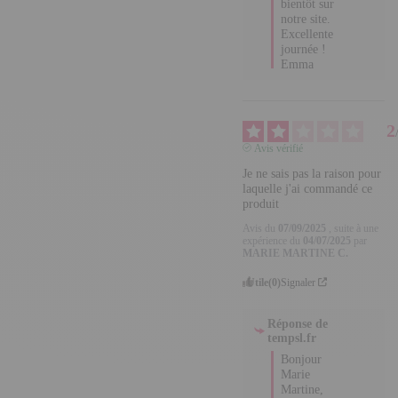
journée !

Emma
2
Avis vérifié
Je ne sais pas la raison 
pour laquelle j'ai 
commandé ce produit
Avis du
07/09/2025
, suite à
une expérience du
04/07/2025
par
MARIE
MARTINE C.
Utile
(0)
Signaler
Réponse de
tempsl.fr
Bonjour 
Marie 
Martine, 

Merci d'avoir 
pris le temps 