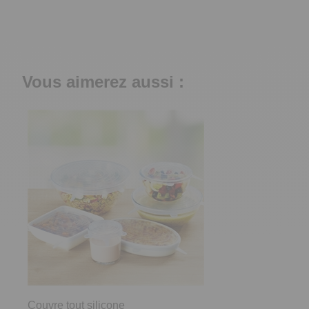
Vous aimerez aussi :
Couvre tout silicone
3.9
/
5
-
292
avis
12,99 €