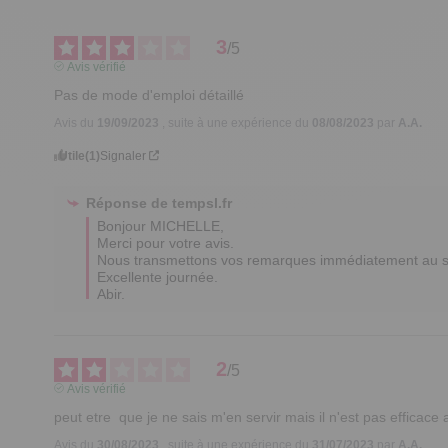
3
/
5
Avis vérifié
Pas de mode d'emploi détaillé
Avis du
19/09/2023
, suite à une expérience du
08/08/2023
par
A.A.
Utile
(1)
Signaler
Réponse de
tempsl.fr
Bonjour MICHELLE,

Merci pour votre avis.

Nous transmettons vos remarques immédiatement au ser
Excellente journée.

Abir.
2
/
5
Avis vérifié
peut etre  que je ne sais m'en servir mais il n'est pas effica
Avis du
30/08/2023
, suite à une expérience du
31/07/2023
par
A.A.