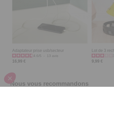
Adaptateur prise usb/secteur
Lot de 3 rec
4.6
/
5
-
13
avis
16,99 €
9,99 €
Nous vous recommandons