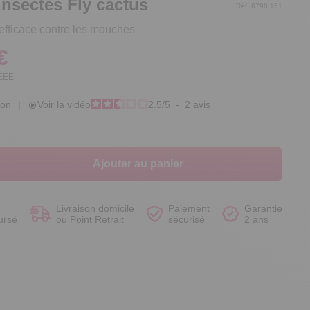
insectes Fly cactus
Réf. 6798.151
efficace contre les mouches
€
DEEE
Voir le produit
Voir le produit
Voir le produit
Voir le produit
ion
|
Voir la vidéo
2.5
/
5
-
2
avis
Ajouter au panier
Livraison domicile
Paiement
Garantie
ursé
ou Point Retrait
sécurisé
2 ans