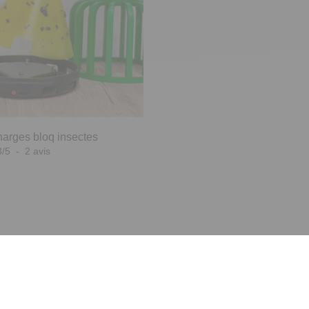
harges bloq insectes
3
/
5
-
2
avis