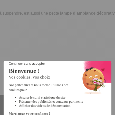
à suspendre, est aussi une petite
lampe d'ambiance décorativ