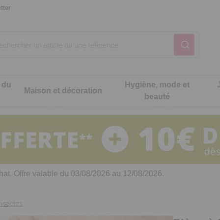
tter
 du
Hygiène, mode et
Maison et décoration
beauté
Notre produit du m
Notre produit du m
Notre produit du m
Notre produit du m
Notre produit du m
Notre produit du m
ons cuisine
t intimité
hat. Offre valable du 03/08/2026 au 12/08/2026.
 table
es de cuisine malins
insectes