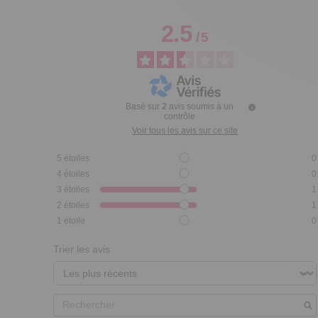
2.5
/
5
Basé sur
2
avis soumis à un
contrôle
Voir tous les avis sur ce site
5
étoiles
0
4
étoiles
0
3
étoiles
1
2
étoiles
1
1
étoile
0
Trier les avis