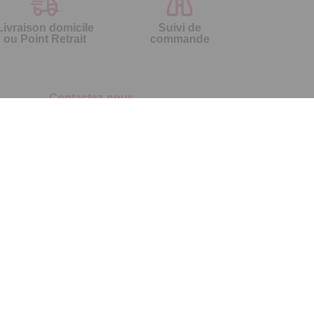
Livraison domicile
Suivi de
ou Point Retrait
commande
Contactez-nous
Par
Messenger
Service 0.50€ /
Téléphone :
min
0892 461 461
+ prix appel
Du lundi au samedi de 8h à 20h
et le dimanche de 9h à 13h
Par email :
Contactez-nous
Par courrier :
Temps L - 59685
LILLE CEDEX 9