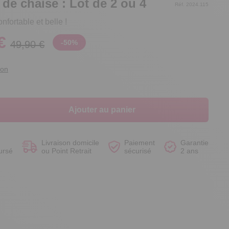
 de chaise : Lot de 2 ou 4
Réf. 2024.115
nfortable et belle !
€
-
50
%
49,90 €
Voir le produit
Voir le produit
Voir le produit
Voir le produit
ion
Ajouter au panier
Livraison domicile
Paiement
Garantie
ursé
ou Point Retrait
sécurisé
2 ans