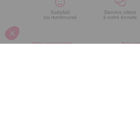
Satisfait
Service client
ou remboursé
à votre écoute
Votre commande
Nos ser
Suivi de commande
Besoin d
Livraison
Abonneme
Paiement facilité
Désabonn
Satisfait ou remboursé, retour ou échange
Contact
Codes promotionnels
1ère visi
Glossaire des produits chimiques
Commande
Informations environnementales des
Question
produits
Suivez-nous