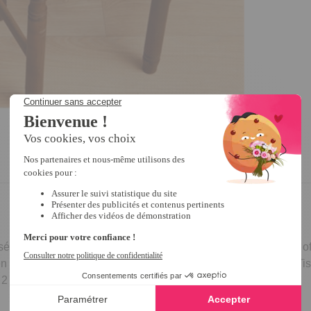
és sur ces galettes qui rénovent joliment vos chaises et vous of
ien en place. Vendues en lot de 2 ou 4. Lavables en machine. T
 2 cm env.