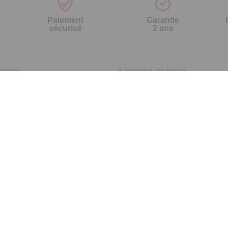
Paiement
Garantie
sécurisé
2 ans
vices
A propos de nous
'aide
Qui sommes-nous ?
nt à la newsletter
Partenariats
ement à la newsletter
Avis Clients
te
r par référence catalogue
s fréquentes