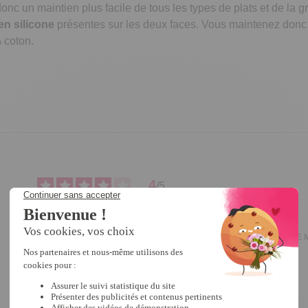
nc un maintien plus facile de tous les types de plats et de la g
n silicone
présentes sur les deux faces. Vous maintenez donc t
 coton.
4
/
5
Avis vérifié
Bien
Avis du
30/06/2026
, suite à une expérience du
07/06/2026
par
SYLVIE 
becquet.fr (fr)
Signaler
Réponse de
becquet.fr