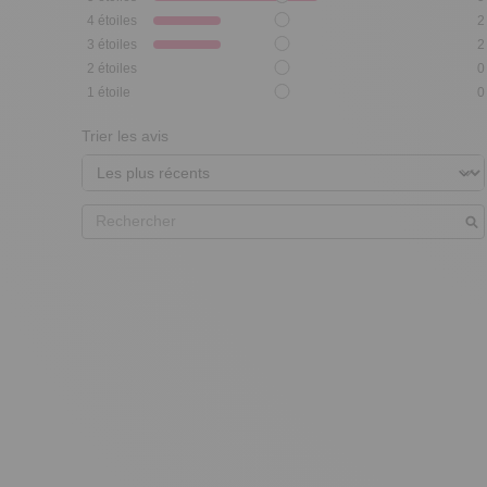
4
étoiles
2
3
étoiles
2
2
étoiles
0
1
étoile
0
Trier les avis