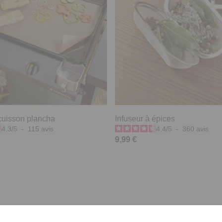
 cuisson plancha
Infuseur à épices
4.3
/
5
-
115
avis
4.4
/
5
-
360
avis
9,99 €