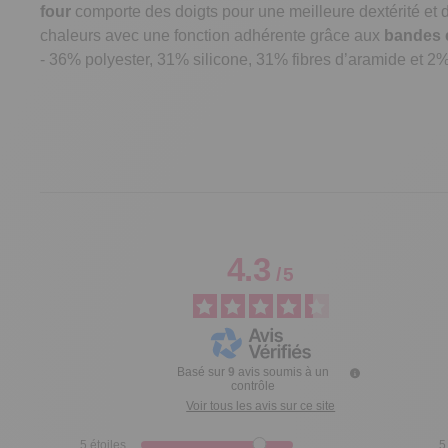
four
comporte des doigts pour une meilleure dextérité et do
chaleurs avec une fonction adhérente grâce aux
bandes e
- 36% polyester, 31% silicone, 31% fibres d’aramide et 2%
4.3
/
5
Basé sur
9
avis soumis à un
contrôle
Voir tous les avis sur ce site
5
étoiles
5