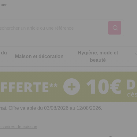
tter
 du
Hygiène, mode et
Maison et décoration
beauté
Notre produit du m
Notre produit du m
Notre produit du m
Notre produit du m
Notre produit du m
Notre produit du m
ons cuisine
t intimité
hat. Offre valable du 03/08/2026 au 12/08/2026.
 table
es de cuisine malins
essoires de cuisson