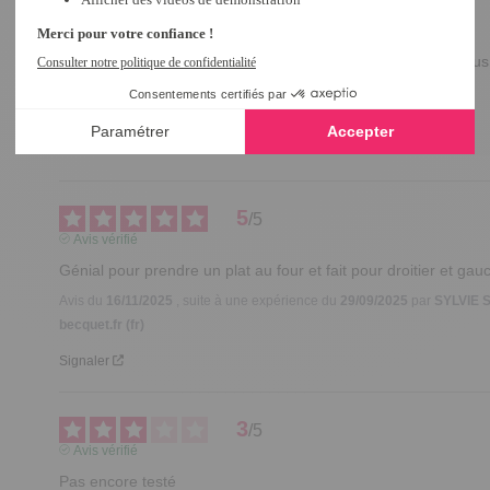
Bonjour Sylvie,

Merci d'avoir pris le temps de partager votre avis. Nou
et vos retours nous encouragent

Bonne journée 

Maria
5
/
5
Avis vérifié
Génial pour prendre un plat au four et fait pour droitier et gau
Avis du
16/11/2025
, suite à une expérience du
29/09/2025
par
SYLVIE S
becquet.fr (fr)
Signaler
3
/
5
Avis vérifié
Pas encore testé