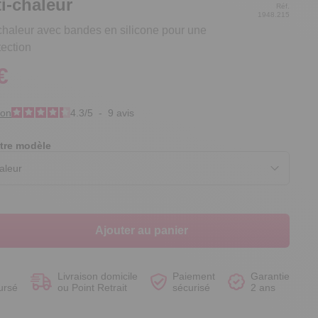
i-chaleur
Réf.
1948.215
chaleur avec bandes en silicone pour une
tection
€
Voir le produit
Voir le produit
Voir le produit
Voir le produit
ion
4.3
/
5
-
9
avis
tre modèle
Ajouter au panier
Livraison domicile
Paiement
Garantie
ursé
ou Point Retrait
sécurisé
2 ans