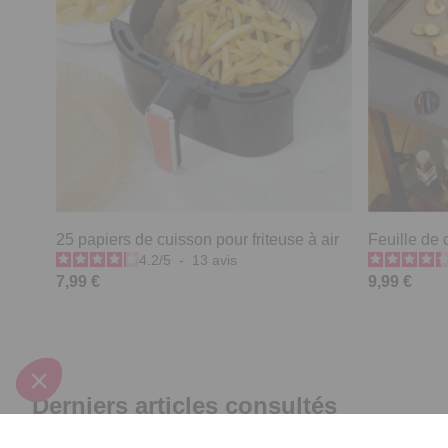
25 papiers de cuisson pour friteuse à air
Feuille de
4.2
/
5
-
13
avis
7,99 €
9,99 €
Derniers articles consultés