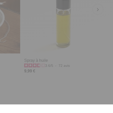
Spray à huile
3.6
/
5
-
72
avis
9,99 €