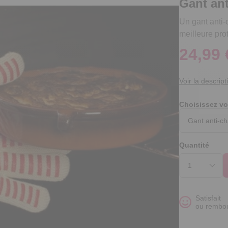
Gant ant
Un gant anti-
meilleure pro
24,99 
Voir la descript
Choisissez vo
Quantité
Satisfait
ou rembo