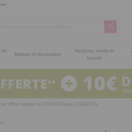
tter
 du
Hygiène, mode et
Maison et décoration
beauté
Notre produit du m
Notre produit du m
Notre produit du m
Notre produit du m
Notre produit du m
Notre produit du m
ons cuisine
t intimité
hat. Offre valable du 03/08/2026 au 12/08/2026.
 table
es de cuisine malins
ge