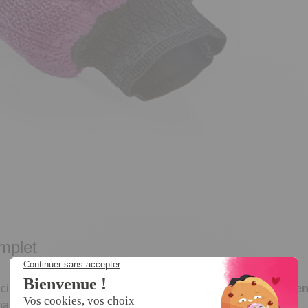
mplet
acilite le ménage, grâce aux
3 couches de microfibres différe
nace et permet aussi de
polir les surfaces
à faire briller.