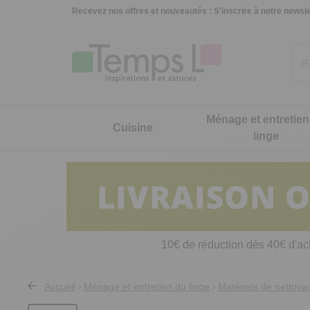
Recevez nos offres et nouveautés :
S'inscrire à notre newsle
Ménage et entretien
Cuisine
linge
Cuisine
Ménage et entretien du linge
Maison et décoration
Hygiène, mode et beauté
Jardin, extérieur et animaux
Nouveautés
Cuisson et accessoires
Produits d'entretien
Accessoires bureau
Vêtements
Décorations jardin et extérieur
Cuisine
Décorati
Charme e
10€ de réduction dès 40€ d'ac
Petit électroménager
Matériels de nettoyage
Décorations
Sous-vêtements
Accessoires et outils jardin
Ménage et entretien du linge
Art de la
Accessoires pâtisserie et confiture
Balais, aspirateurs, éponges et brosses
Petits meubles
Chaussures, chaussons et
Accessoires voiture
Maison et décoration
Ustensil
Accueil
Ménage et entretien du linge
Matériels de nettoya
>
>
accessoires