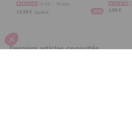
4.2
/
5
-
83
avis
4,99 €
-25%
14,98 €
19,98 €
Derniers articles consultés
Gant nettoyage 3 en 1