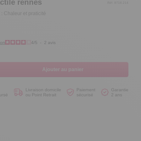
ctile rennes
Réf. 9718.214
 : Chaleur et praticité
Voir le produit
Voir le produit
Voir le produit
Voir le produit
ion
4
/
5
-
2
avis
Ajouter au panier
Livraison domicile
Paiement
Garantie
ursé
ou Point Retrait
sécurisé
2 ans