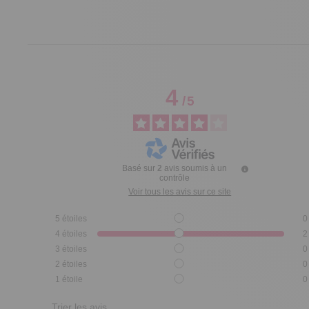
4
/
5
Basé sur
2
avis soumis à un
contrôle
Voir tous les avis sur ce site
5
étoiles
0
4
étoiles
2
3
étoiles
0
2
étoiles
0
1
étoile
0
Trier les avis