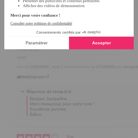
4
/
5
Avis vérifié
????
Avis du
13/02/2026
, suite à une expérience du
27/12/2025
par
Jacqueli
Utile
(0)
Signaler
Réponse de
tempsl.fr
Bonjour Jacqueline, 

Merci beaucoup pour votre note ! 

Excellente journée,

Edina
4
/
5