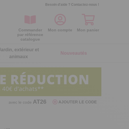
Besoin d'aide ?
Contactez-nous !
Commander
Mon compte
Mon panier
par référence
catalogue
Jardin, extérieur et
Nouveautés
animaux
ois
ois
ois
ois
ois
ois
Séparateur oeufs poule
Lot de 2 galettes de chaise
Lot de 2 gants microfibre nettoie
Lot de 2 embouts d'arrosage
AT26
AJOUTER LE CODE
avec le code
réversibles
lunettes
Par aspiration, elle sépare le blanc du
Assurez un arrosage ciblé et précis
jaune
Double face, maxi confort
C’est net pour les lunettes !
6,99 €
5,99 €
24,99 €
7,99 €