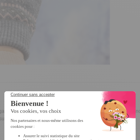
ants tactiles aux charmants motifs hibernaux ! Grâce à leur fonc
sur le pouce et l’index. Taille unique.