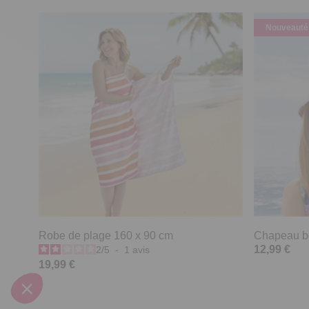
Nouveauté
Robe de plage 160 x 90 cm
Chapeau bo
12,99 €
2
/
5
-
1
avis
19,99 €