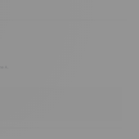
ne A.