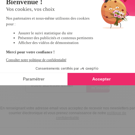
Inscrivez-vous à notre
newsletter
10€ offerts
dès 30€ d’achats - condition dans votre e-mail de confirmation
Recevez nos nouveautés et avantages exclusifs par email
Je
m’inscris
En renseignant votre adresse email vous acceptez de recevoir nos newsletters par
courrier électronique et vous prenez connaissance de notre
politique de
confidentialité