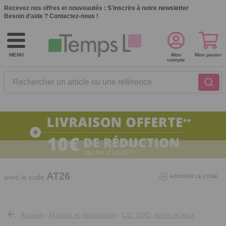
Recevez nos offres et nouveautés :
S'inscrire à notre newsletter
Besoin d'aide ?
Contactez-nous !
MENU
Mon
Mon panier
compte
Rechercher un article ou une référence
10€ de réduction dès 40€ d'achat. Offre
valable du 03/08/2026 au 12/08/2026.
AT26
avec le code
AJOUTER LE CODE
Accueil
Maison et décoration
CD, DVD, livres et jeux
>
>