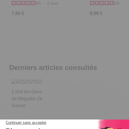
5
/
5
-
2
avis
5
/
5
-
4
7,90 €
8,99 €
Derniers articles consultés
2 dvd les Gens
de Mogador 2e
Saison