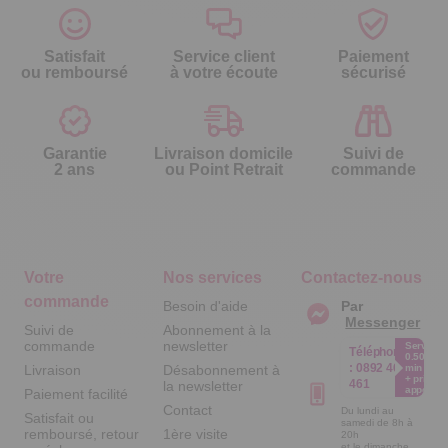
Satisfait
Service client
Paiement
ou remboursé
à votre écoute
sécurisé
Garantie
Livraison domicile
Suivi de
2 ans
ou Point Retrait
commande
Votre
Nos services
Contactez-nous
commande
Besoin d'aide
Par
Messenger
Suivi de
Abonnement à la
commande
newsletter
Service
Téléphone
0.50€ /
:
0892 461
Livraison
Désabonnement à
min
+ prix
461
la newsletter
appel
Paiement facilité
Contact
Du lundi au
Satisfait ou
samedi de 8h à
remboursé, retour
1ère visite
20h
et le dimanche