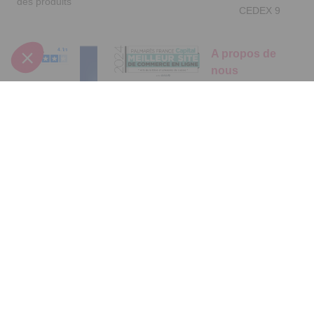
des produits
CEDEX 9
A propos de
nous
Qui sommes-nous
?
Partenariats
Avis Clients
Suivez-nous
Données
Paramétrer
Mentions
Conditions
Access
personnelles et
les cookies
légales
générales de
cookies
vente
FR