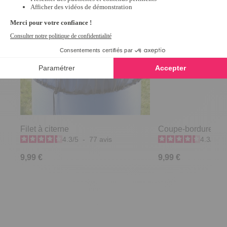
Filet à citerne
Coupe-bordures et n
4.3
/
5
-
77
avis
4.3
/
5
-
9,99 €
9,99 €