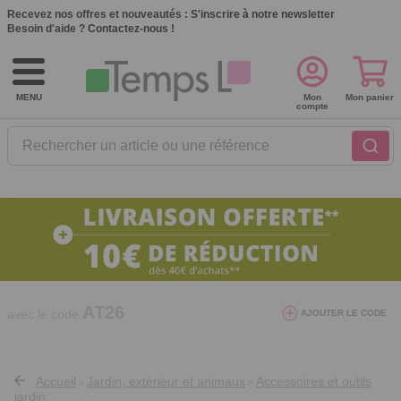
Recevez nos offres et nouveautés :
S'inscrire à notre newsletter
Besoin d'aide ?
Contactez-nous !
MENU
Mon
Mon panier
compte
Rechercher un article ou une référence
10€ de réduction dès 40€ d'achat. Offre
valable du 03/08/2026 au 12/08/2026.
AT26
avec le code
AJOUTER LE CODE
Accueil
Jardin, extérieur et animaux
Accessoires et outils
>
>
jardin