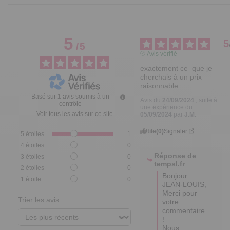
5
5
/
5
Avis vérifié
exactement ce  que je 
cherchais à un prix 
raisonnable
Basé sur
1
avis soumis à un
Avis du
24/09/2024
, suite à
contrôle
une expérience du
Voir tous les avis sur ce site
05/09/2024
par
J.M.
Utile
(0)
Signaler
5
étoiles
1
4
étoiles
0
Réponse de
3
étoiles
0
tempsl.fr
2
étoiles
0
Bonjour 
1
étoile
0
JEAN-LOUIS,

Merci pour 
Trier les avis
votre 
commentaire 
! 

Nous 