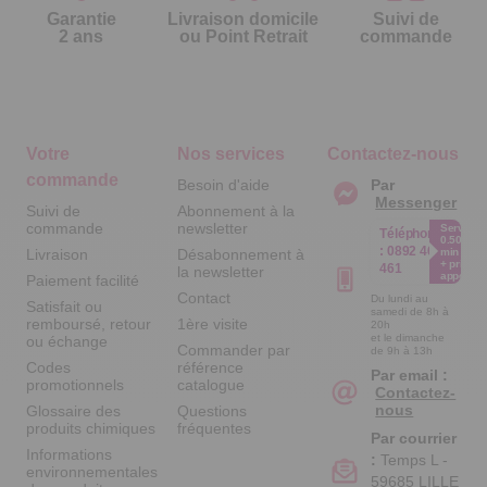
Garantie
Livraison domicile
Suivi de
2 ans
ou Point Retrait
commande
Votre
Nos services
Contactez-nous
commande
Besoin d'aide
Par
Messenger
Suivi de
Abonnement à la
commande
newsletter
Service
Téléphone
0.50€ /
:
0892 461
Livraison
Désabonnement à
min
+ prix
461
la newsletter
appel
Paiement facilité
Contact
Du lundi au
Satisfait ou
samedi de 8h à
remboursé, retour
1ère visite
20h
et le dimanche
ou échange
Commander par
de 9h à 13h
Codes
référence
Par email :
promotionnels
catalogue
Contactez-
nous
Glossaire des
Questions
produits chimiques
fréquentes
Par courrier
Informations
:
Temps L -
environnementales
59685 LILLE