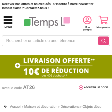
Recevez nos offres et nouveautés :
S'inscrire à notre newsletter
Besoin d'aide ?
Contactez-nous !
MENU
Mon
Mon panier
compte
Rechercher un article ou une référence
10€ de réduction dès 40€ d'achat. Offre
AJOUTER LE CODE
valable du 03/08/2026 au 12/08/2026.
AT26
avec le code
Accueil
Maison et décoration
Décorations
Objets déco
>
>
>