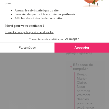
1
Avis vérifié
Difficile de la mettre à  
l'heure
Avis du
03/09/2025
, suite à
une expérience du
18/07/2025
par
MARIE-
CLAIRE S.
Utile
(0)
Signaler
Réponse de
tempsl.fr
Bonjour 
Marie-
Claire,

Nous 
sommes 
vraiment 
désolés 
pour cette 
expérience 