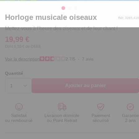
Horloge musicale oiseaux
Réf. 3265.410
Mettez-vous à l’heure des oiseaux et de leur chant !
19,99 €
Dont 0,10 € de DEEE
Voir la description
2.7
/
5
-
7
avis
Quantité
Ajouter au panier
Satisfait
Livraison domicile
Paiement
Garantie
ou remboursé
ou Point Retrait
sécurisé
2 ans