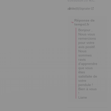
01/03/2026
par
M.C.
Utile
(0)
Signaler
Réponse de
tempsl.fr
Bonjour ,  

Nous vous 
remercions 
pour votre 
avis positif. 

Nous 
sommes 
ravis 
d'apprendre 
que vous 
êtes 
satisfaite de 
votre 
pendule ! 

Bien à vous 
!

Liane