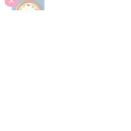
Horloge
musicale
oiseaux
Inscrivez-vous à notre
newsletter
10€ offerts