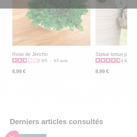
Rose de Jéricho
Statue tortue pour 
2.9
/
5
-
63
avis
4.8
/
5
-
6,99 €
8,99 €
Derniers articles consultés