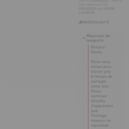
Avis du
03/06/2025
, suite à
une expérience du
28/04/2025
par
MARIE-
LAURE M.
Utile
(0)
Signaler
Réponse de
tempsl.fr
Bonjour 
Marie,

Nous vous 
remercions 
d'avoir pris 
le temps de 
partager 
votre avis. 
Nous 
sommes 
désolés 
d'apprendre 
que 
l'horloge 
oiseaux ne 
répondait 