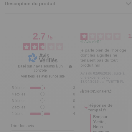
Description du produit
2.7
1
/
5
Avis vérifié
je parle bien de l'horloge 
dont les aiguilles ne 
tenaient pas du tout 
produit nul
Basé sur
7
avis soumis à un
contrôle
Avis du
02/06/2026
, suite à
Voir tous les avis sur ce site
une expérience du
17/04/2026
par
YVETTE R.
5
étoiles
3
Utile
(0)
Signaler
4
étoiles
0
3
étoiles
0
Réponse de
2
étoiles
0
tempsl.fr
1
étoile
4
Bonjour 
Yvette,  

Trier les avis
Nous 
sommes 