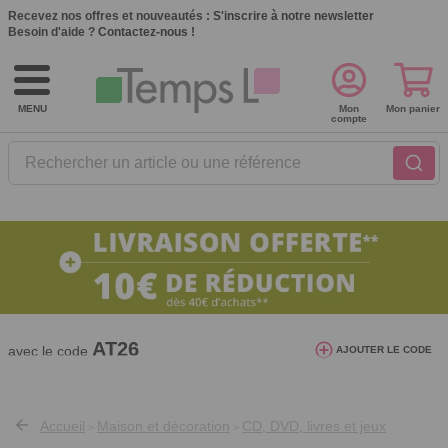
Recevez nos offres et nouveautés :
S'inscrire à notre newsletter
Besoin d'aide ?
Contactez-nous !
MENU
Mon
Mon panier
compte
Rechercher un article ou une référence
10€ de réduction dès 40€ d'achat. Offre
valable du 03/08/2026 au 12/08/2026.
AT26
avec le code
AJOUTER LE CODE
Accueil
Maison et décoration
CD, DVD, livres et jeux
>
>