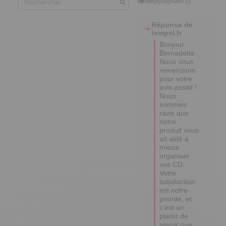
Utile
(0)
Signaler
Réponse de
tempsl.fr
Bonjour 
Bernadette ,  

Nous vous 
remercions 
pour votre 
avis positif ! 

Nous 
sommes 
ravis que 
notre 
produit vous 
ait aidé à 
mieux 
organiser 
vos CD. 

Votre 
satisfaction 
est notre 
priorité, et 
c’est un 
plaisir de 
savoir que 