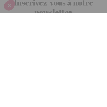
Inscrivez-vous à notre
newsletter
10€ offerts
dès 30€ d’achats - condition dans votre e-mail de confirmation
Recevez nos nouveautés et avantages exclusifs par email
Je
m’inscris
En renseignant votre adresse email vous acceptez de recevoir nos newsletters par
courrier électronique et vous prenez connaissance de notre
politique de
confidentialité