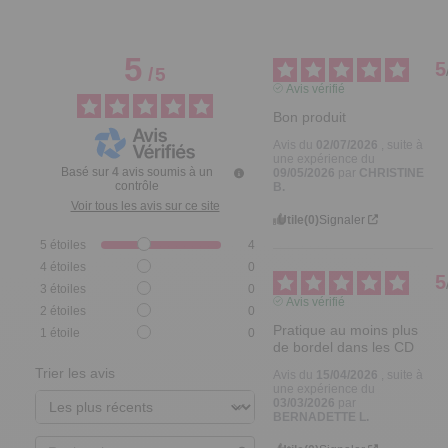
5
5
/
5
Avis vérifié
Bon produit
Avis du
02/07/2026
, suite à
une expérience du
Basé sur
4
avis soumis à un
09/05/2026
par
CHRISTINE
contrôle
B.
Voir tous les avis sur ce site
Utile
(0)
Signaler
5
étoiles
4
4
étoiles
0
5
3
étoiles
0
Avis vérifié
2
étoiles
0
Pratique au moins plus 
1
étoile
0
de bordel dans les CD
Trier les avis
Avis du
15/04/2026
, suite à
une expérience du
03/03/2026
par
BERNADETTE L.