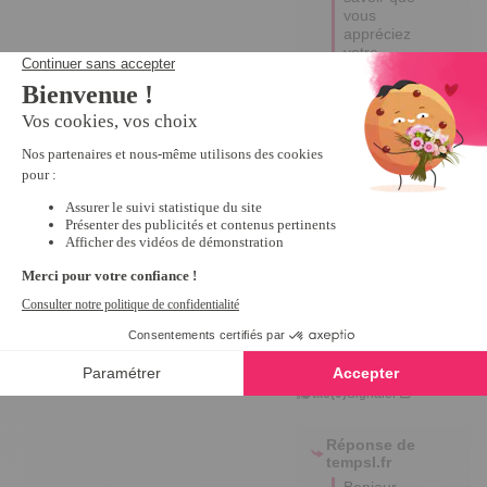
vous 
appréciez 
votre 
expérience 
avec nous.  

Bonne 
journée !

Liane
5
Avis vérifié
Conforme à mon attente, 
qualité /prix correct
Avis du
16/05/2025
, suite à
une expérience du
30/03/2025
par
YVETTE S.
Utile
(0)
Signaler
Réponse de
tempsl.fr
Bonjour 