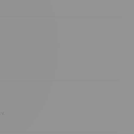
.
 V.