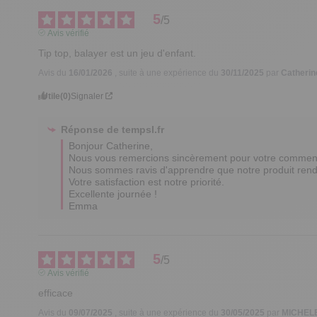
5
/
5
Avis vérifié
Tip top, balayer est un jeu d'enfant.
Avis du
16/01/2026
, suite à une expérience du
30/11/2025
par
Catherin
Utile
(0)
Signaler
Réponse de
tempsl.fr
Bonjour Catherine,  

Nous vous remercions sincèrement pour votre commentair
Nous sommes ravis d'apprendre que notre produit rend le
Votre satisfaction est notre priorité.  

Excellente journée !

Emma
5
/
5
Avis vérifié
efficace
Avis du
09/07/2025
, suite à une expérience du
30/05/2025
par
MICHELE