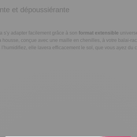
ante et dépoussiérante
ra s'y adapter facilement grâce à son
format extensible
universe
a housse, conçue avec une maille en chenilles, à votre balai-racl
 l'humidifiez, elle lavera efficacement le sol, que vous ayez du