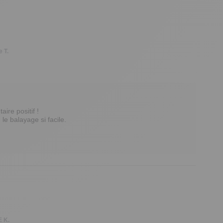
e T.
e positif ! 

 balayage si facile. 

 K.