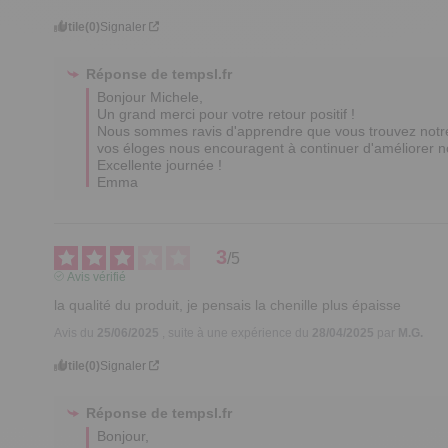
Utile
(0)
Signaler
Réponse de
tempsl.fr
Bonjour Michele,

Un grand merci pour votre retour positif ! 

Nous sommes ravis d'apprendre que vous trouvez notre pro
vos éloges nous encouragent à continuer d'améliorer no
Excellente journée !

Emma
3
/
5
Avis vérifié
la qualité du produit, je pensais la chenille plus épaisse
Avis du
25/06/2025
, suite à une expérience du
28/04/2025
par
M.G.
Utile
(0)
Signaler
Réponse de
tempsl.fr
Bonjour, 
