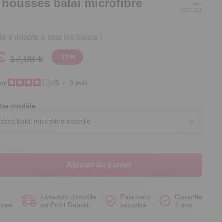
 housses balai microfibre
Réf.
7570.211
le s’adapte à tous les balais !
€
-
17
%
17,98 €
Voir le produit
Voir le produit
Voir le produit
Voir le produit
ion
4
/
5
-
9
avis
tre modèle
Ajouter au panier
Livraison domicile
Paiement
Garantie
ursé
ou Point Retrait
sécurisé
2 ans