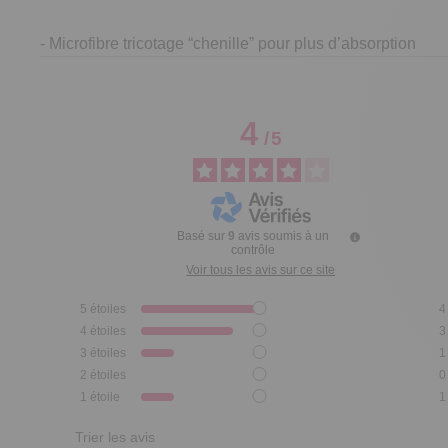
- Microfibre tricotage “chenille” pour plus d’absorption
4
/
5
Basé sur
9
avis soumis à un
contrôle
Voir tous les avis sur ce site
5
étoiles
4
4
étoiles
3
3
étoiles
1
2
étoiles
0
1
étoile
1
Trier les avis