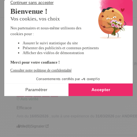
4
/
5
Avis vérifié
Très pratique et pas besoin de produit
Avis du
02/06/2026
, suite à une expérience du
06/04/2026
par
ANNIE P
Utile
(0)
Signaler
5
/
5
Avis vérifié
Efficace
Avis du
16/05/2026
, suite à une expérience du
31/03/2026
par
ANDREE
Utile
(0)
Signaler