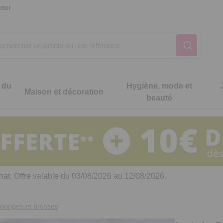
tter
 du
Hygiène, mode et
Maison et décoration
beauté
Notre produit du m
Notre produit du m
Notre produit du m
Notre produit du m
Notre produit du m
Notre produit du m
ons cuisine
t intimité
hat. Offre valable du 03/08/2026 au 12/08/2026.
 table
es de cuisine malins
 éponges et brosses