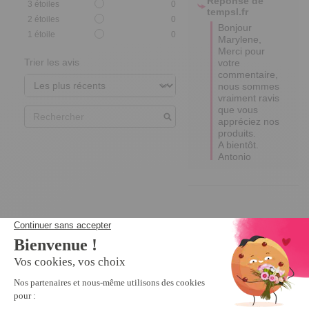
Réponse de
3
étoiles
0
tempsl.fr
2
étoiles
0
Bonjour  
1
étoile
0
Marylene,

Merci pour 
Trier les avis
votre 
commentaire, 
nous sommes 
vraiment ravis 
que vous 
appréciez nos 
produits.

A bientôt.

Antonio
Nous vous recommandons