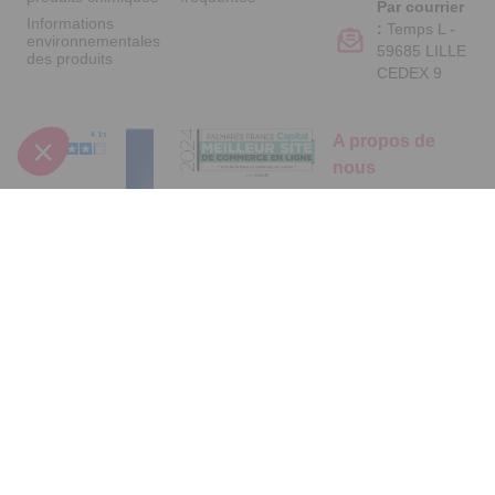
Par courrier
Informations
:
Temps L -
environnementales
59685 LILLE
des produits
CEDEX 9
A propos de
nous
Qui sommes-nous
?
Partenariats
Avis Clients
Suivez-nous
Données
Paramétrer
Mentions
Conditions
Access
personnelles et
les cookies
légales
générales de
cookies
vente