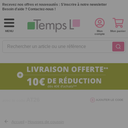
Recevez nos offres et nouveautés :
S'inscrire à notre newsletter
Besoin d'aide ?
Contactez-nous !
MENU
Mon
Mon panier
compte
Rechercher un article ou une référence
10€ de réduction dès 40€ d'achat. Offre
AJOUTER LE CODE
valable du 03/08/2026 au 12/08/2026.
AT26
avec le code
Accueil
Housses de coussin
>