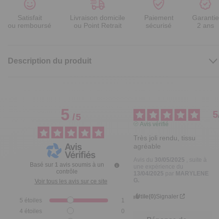
Satisfait
Livraison domicile
Paiement
Garantie
ou remboursé
ou Point Retrait
sécurisé
2 ans
Description du produit
5
5
/
5
Avis vérifié
Très joli rendu, tissu 
agréable
Avis du
30/05/2025
, suite à
Basé sur
1
avis soumis à un
une expérience du
contrôle
13/04/2025
par
MARYLENE
G.
Voir tous les avis sur ce site
Utile
(0)
Signaler
5
étoiles
1
4
étoiles
0