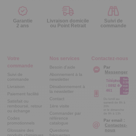
Garantie
Livraison domicile
Suivi de
2 ans
ou Point Retrait
commande
Votre
Nos services
Contactez-nous
commande
Besoin d'aide
Par
Messenger
Suivi de
Abonnement à la
commande
newsletter
Service
Téléphone
0.50€ /
:
0892 461
Livraison
Désabonnement à
min
+ prix
461
la newsletter
appel
Paiement facilité
Contact
Du lundi au
Satisfait ou
samedi de 8h à
remboursé, retour
1ère visite
20h
et le dimanche
ou échange
Commander par
de 9h à 13h
Codes
référence
Par email :
promotionnels
catalogue
Contactez-
nous
Glossaire des
Questions
produits chimiques
fréquentes