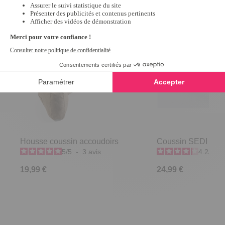
Housse coussin accoudoirs
Coussin SEDI C
5
/
5
-
3
avis
4.2
/
5
-
19,99 €
24,99 €