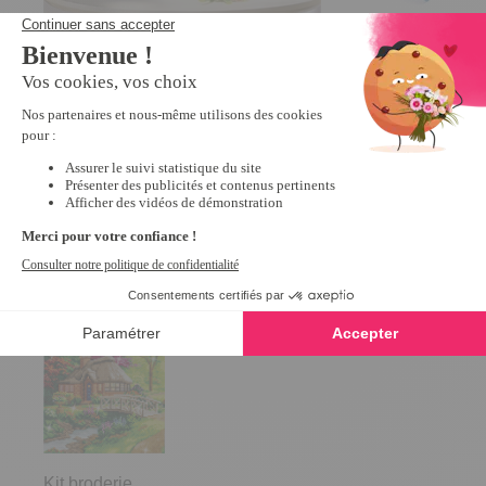
Bouquet de perles à coller
Lot de 15 pinces à 
4
/
5
-
9
19,99 €
6,99 €
Derniers articles consultés
Kit broderie