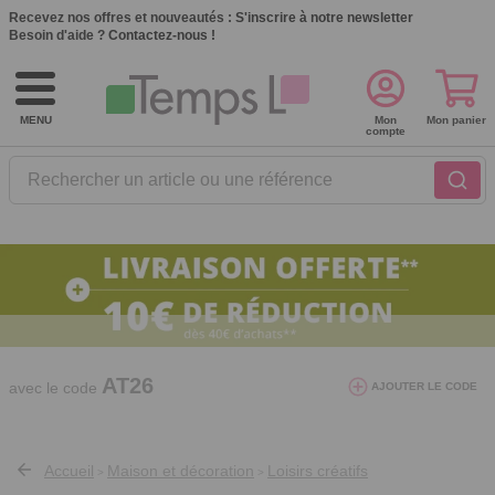
Recevez nos offres et nouveautés :
S'inscrire à notre newsletter
Besoin d'aide ?
Contactez-nous !
MENU
Mon
Mon panier
compte
Rechercher un article ou une référence
10€ de réduction dès 40€ d'achat. Offre
valable du 03/08/2026 au 12/08/2026.
AT26
avec le code
AJOUTER LE CODE
Accueil
Maison et décoration
Loisirs créatifs
>
>