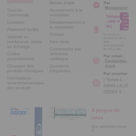
commande
Besoin d'aide
Par
Messenger
Suivi de
Abonnement à la
commande
newsletter
Service
Téléphone
0.50€ /
:
0892 461
Livraison
Désabonnement à
min
+ prix
461
la newsletter
appel
Paiement facilité
Contact
Du lundi au
Satisfait ou
samedi de 8h à
remboursé, retour
1ère visite
20h
et le dimanche
ou échange
Commander par
de 9h à 13h
Codes
référence
Par email :
promotionnels
catalogue
Contactez-
nous
Glossaire des
Questions
produits chimiques
fréquentes
Par courrier
Informations
:
Temps L -
environnementales
59685 LILLE
des produits
CEDEX 9
A propos de
nous
Qui sommes-nous
?