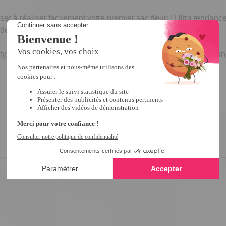
r à réaliser facilement votre premier sac fleuri ! Ultra tendance, 
féminité et de fantaisie à votre allure !
berty, un coupon de tissu éponge nid d'abeille pour la doublure, u