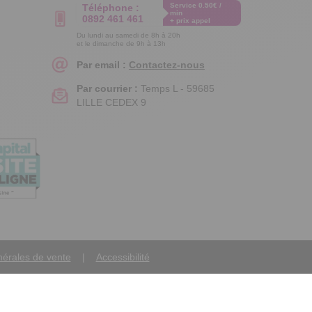
Service 0.50€ /
Téléphone :
min
0892 461 461
+ prix appel
Du lundi au samedi de 8h à 20h
et le dimanche de 9h à 13h
Par email :
Contactez-nous
Par courrier :
Temps L - 59685
LILLE CEDEX 9
nérales de vente
Accessibilité