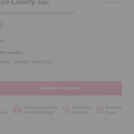
ure Liberty sac
Réf. 6009.195
ure complet pour réaliser un joli sac
€
Voir le produit
Voir le produit
Voir le produit
Voir le produit
ion
tre modèle
Ajouter au panier
Livraison domicile
Paiement
Garantie
ursé
ou Point Retrait
sécurisé
2 ans