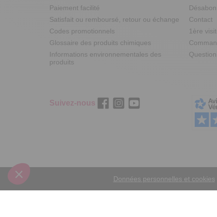
Paiement facilité
Désabonn
Satisfait ou remboursé, retour ou échange
Contact
Codes promotionnels
1ère visi
Glossaire des produits chimiques
Commande
Informations environnementales des
Question
produits
Suivez-nous
Données personnelles et cookies