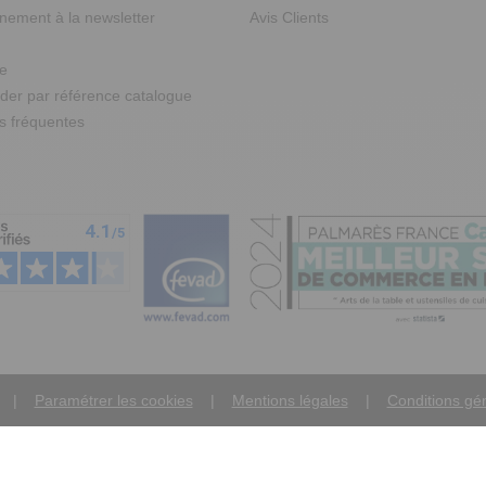
ement à la newsletter
Avis Clients
te
r par référence catalogue
s fréquentes
Paramétrer les cookies
Mentions légales
Conditions gé
FR