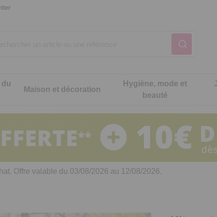
tter
 du
Hygiène, mode et
Maison et décoration
beauté
Notre produit du m
Notre produit du m
Notre produit du m
Notre produit du m
Notre produit du m
Notre produit du m
ons cuisine
t intimité
hat. Offre valable du 03/08/2026 au 12/08/2026.
 table
es de cuisine malins