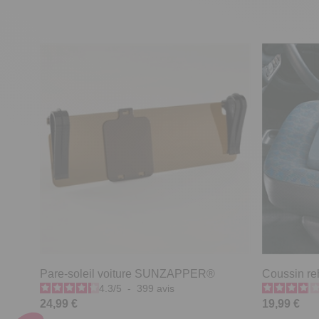
Pare-soleil voiture SUNZAPPER®
Coussin re
4.3
/
5
-
399
avis
24,99 €
19,99 €