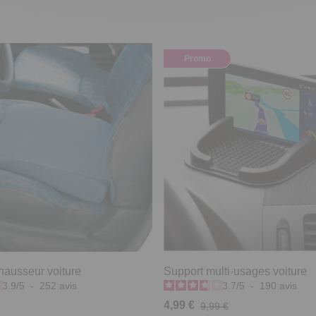
Promo
hausseur voiture
Support multi-usages voiture
3.9
/
5
-
252
avis
3.7
/
5
-
190
avis
4,99 €
9,99 €