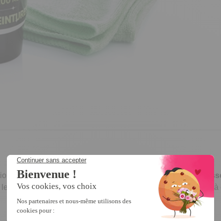
utionnaire pour
enlever les rayures
superficielles sur la
carross
 le produit sur le chiffon (fourni), appliquez sur la rayure jusqu’à