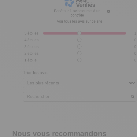
Basé sur
1
avis soumis à un
contrôle
Voir tous les avis sur ce site
5
étoiles
1
4
étoiles
0
3
étoiles
0
2
étoiles
0
1
étoile
0
Trier les avis
Nous vous recommandons