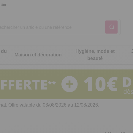
tter
 du
Hygiène, mode et
Maison et décoration
beauté
Notre produit du m
Notre produit du m
Notre produit du m
Notre produit du m
Notre produit du m
Notre produit du m
ons cuisine
t intimité
hat. Offre valable du 03/08/2026 au 12/08/2026.
 table
es de cuisine malins