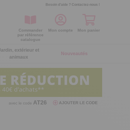
Besoin d'aide ?
Contactez-nous !
Commander
Mon compte
Mon panier
par référence
catalogue
Jardin, extérieur et
Nouveautés
animaux
ois
ois
ois
ois
ois
ois
Séparateur oeufs poule
Lot de 2 galettes de chaise
Lot de 2 gants microfibre nettoie
Lot de 2 embouts d'arrosage
AT26
AJOUTER LE CODE
avec le code
réversibles
lunettes
Par aspiration, elle sépare le blanc du
Assurez un arrosage ciblé et précis
jaune
Double face, maxi confort
C’est net pour les lunettes !
6,99 €
5,99 €
24,99 €
7,99 €