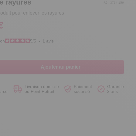
ce rayures
Réf. 3764.156
roduit pour enlever les rayures
€
Voir le produit
Voir le produit
Voir le produit
Voir le produit
ion
5
/
5
-
1
avis
Ajouter au panier
Livraison domicile
Paiement
Garantie
ursé
ou Point Retrait
sécurisé
2 ans