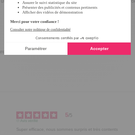
utilisation, lisez l’étiquette et les informations concernant le p
ture (même métallisées)
5
/
5
Avis vérifié
Super efficace, nous sommes surpris et très contents