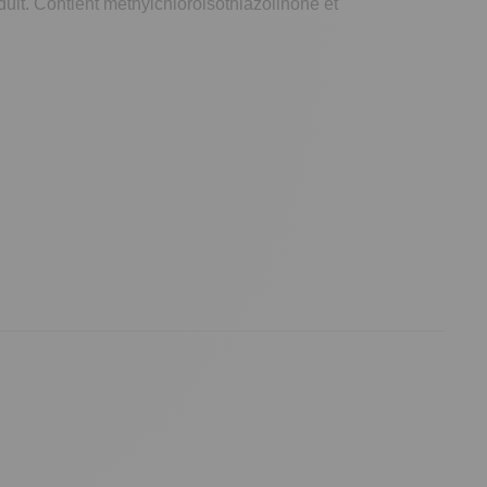
roduit. Contient methylchloroisothiazolinone et