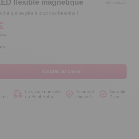
ED flexible magnétique
Réf. 2536.159
che qui se plie à tous vos besoins !
€
DEEE
Voir le produit
Voir le produit
Voir le produit
Voir le produit
ion
Ajouter au panier
Livraison domicile
Paiement
Garantie
ursé
ou Point Retrait
sécurisé
2 ans