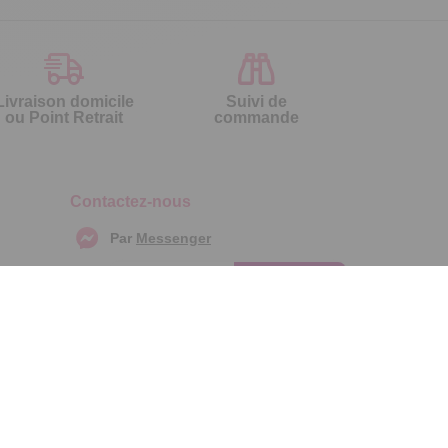
Livraison domicile
Suivi de
ou Point Retrait
commande
Contactez-nous
Par
Messenger
Service 0.50€ /
Téléphone :
min
0892 461 461
+ prix appel
Du lundi au samedi de 8h à 20h
et le dimanche de 9h à 13h
Par email :
Contactez-nous
Par courrier :
Temps L - 59685
LILLE CEDEX 9