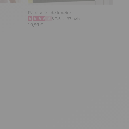
Pare soleil de fenêtre
3.7
/
5
-
37
avis
19,99 €