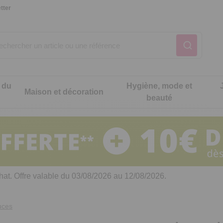
tter
 du
Hygiène, mode et
Maison et décoration
beauté
Notre produit du m
Notre produit du m
Notre produit du m
Notre produit du m
Notre produit du m
Notre produit du m
ons cuisine
t intimité
hat. Offre valable du 03/08/2026 au 12/08/2026.
 table
es de cuisine malins
uces