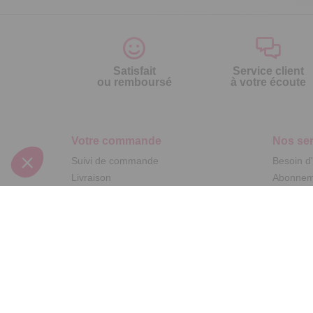
Satisfait
Service client
ou remboursé
à votre écoute
Votre commande
Nos ser
Suivi de commande
Besoin d
Livraison
Abonneme
Paiement facilité
Désabonn
Satisfait ou remboursé, retour ou échange
Contact
Codes promotionnels
1ère visi
Glossaire des produits chimiques
Commande
Informations environnementales des
Question
produits