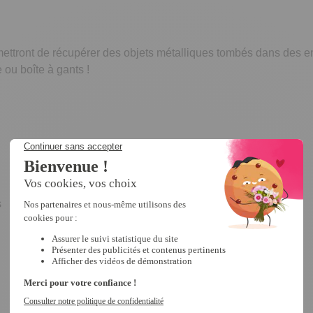
ettront de récupérer des objets métalliques tombés dans des e
e ou boîte à gants !
s