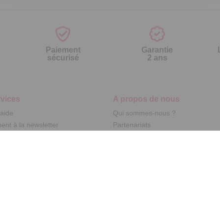
Paiement
Garantie
sécurisé
2 ans
vices
A propos de nous
'aide
Qui sommes-nous ?
nt à la newsletter
Partenariats
ement à la newsletter
Avis Clients
te
r par référence catalogue
s fréquentes